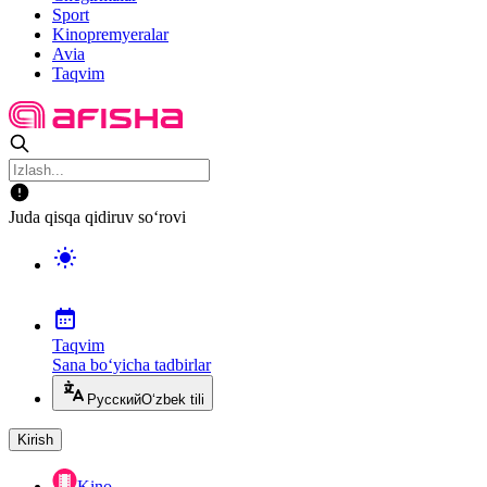
Sport
Kinopremyeralar
Avia
Taqvim
Juda qisqa qidiruv so‘rovi
Taqvim
Sana bo‘yicha tadbirlar
Русский
O‘zbek tili
Kirish
Kino