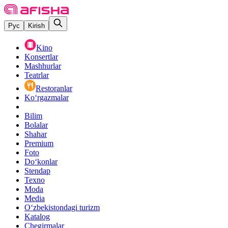
Рус
Kirish
Kino
Konsertlar
Mashhurlar
Teatrlar
Restoranlar
Ko‘rgazmalar
Bilim
Bolalar
Shahar
Premium
Foto
Do‘konlar
Stendap
Texno
Moda
Media
O‘zbekistondagi turizm
Katalog
Chegirmalar