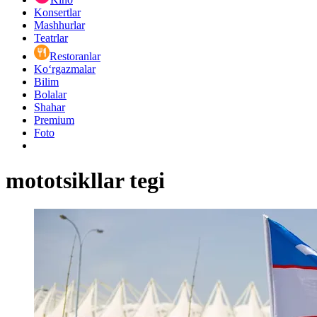
Konsertlar
Mashhurlar
Teatrlar
Restoranlar
Ko‘rgazmalar
Bilim
Bolalar
Shahar
Premium
Foto
mototsikllar tegi