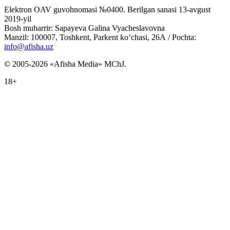
Elektron OAV guvohnomasi №0400. Berilgan sanasi 13-avgust
2019-yil
Bosh muharrir: Sapayeva Galina Vyacheslavovna
Manzil: 100007, Toshkent, Parkent ko‘chasi, 26А / Pochta:
info@afisha.uz
© 2005-2026 «Afisha Media» MChJ.
18+