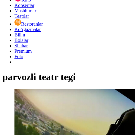
Konsertlar
Mashhurlar
Teatrlar
Restoranlar
Ko‘rgazmalar
Bilim
Bolalar
Shahar
Premium
Foto
parvozli teatr tegi