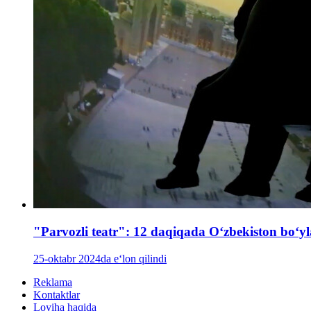
"Parvozli teatr": 12 daqiqada Oʻzbekiston boʻ
25-oktabr 2024da e‘lon qilindi
Reklama
Kontaktlar
Loyiha haqida