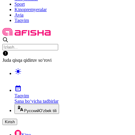
Sport
Kinopremyeralar
Avia
Taqvim
Juda qisqa qidiruv so‘rovi
Taqvim
Sana bo‘yicha tadbirlar
Русский
O‘zbek tili
Kirish
Kino