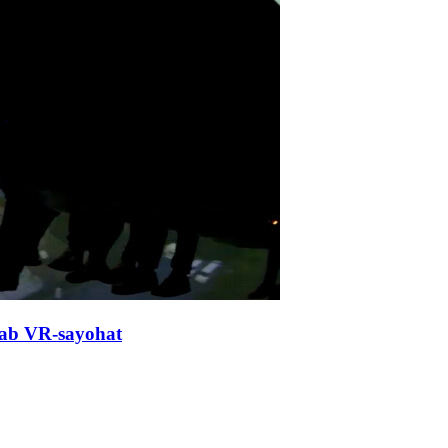
ylab VR-sayohat