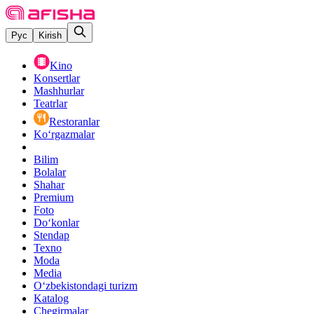
Рус
Kirish
Kino
Konsertlar
Mashhurlar
Teatrlar
Restoranlar
Ko‘rgazmalar
Bilim
Bolalar
Shahar
Premium
Foto
Do‘konlar
Stendap
Texno
Moda
Media
O‘zbekistondagi turizm
Katalog
Chegirmalar