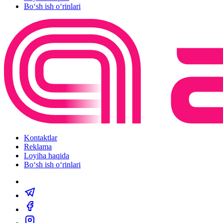
Bo‘sh ish o‘rinlari
Kontaktlar
Reklama
Loyiha haqida
Bo‘sh ish o‘rinlari