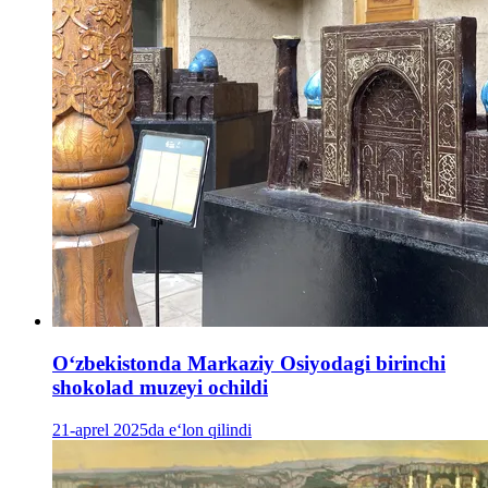
O‘zbekistonda Markaziy Osiyodagi birinchi
shokolad muzeyi ochildi
21-aprel 2025da e‘lon qilindi