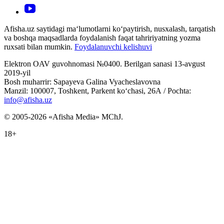
Afisha.uz saytidagi ma‘lumotlarni ko‘paytirish, nusxalash, tarqatish
va boshqa maqsadlarda foydalanish faqat tahririyatning yozma
ruxsati bilan mumkin.
Foydalanuvchi kelishuvi
Elektron OAV guvohnomasi №0400. Berilgan sanasi 13-avgust
2019-yil
Bosh muharrir: Sapayeva Galina Vyacheslavovna
Manzil: 100007, Toshkent, Parkent ko‘chasi, 26А / Pochta:
info@afisha.uz
© 2005-2026 «Afisha Media» MChJ.
18+