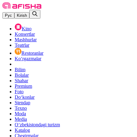
Рус
Kirish
Kino
Konsertlar
Mashhurlar
Teatrlar
Restoranlar
Ko‘rgazmalar
Bilim
Bolalar
Shahar
Premium
Foto
Do‘konlar
Stendap
Texno
Moda
Media
O‘zbekistondagi turizm
Katalog
Chegirmalar