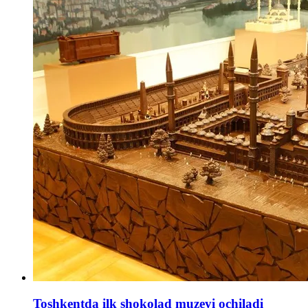
Toshkentda ilk shokolad muzeyi ochiladi