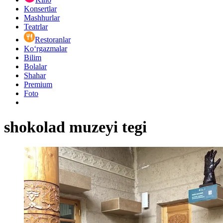
Konsertlar
Mashhurlar
Teatrlar
Restoranlar
Ko‘rgazmalar
Bilim
Bolalar
Shahar
Premium
Foto
shokolad muzeyi tegi