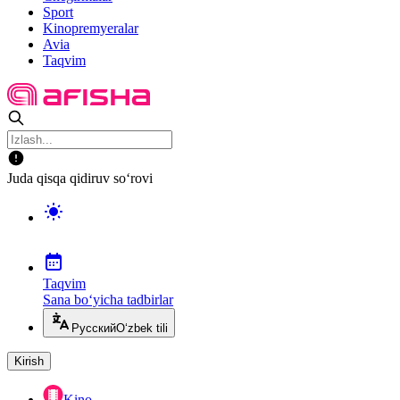
Sport
Kinopremyeralar
Avia
Taqvim
Juda qisqa qidiruv so‘rovi
Taqvim
Sana bo‘yicha tadbirlar
Русский
O‘zbek tili
Kirish
Kino