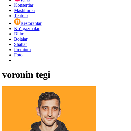
Konsertlar
Mashhurlar
Teatrlar
Restoranlar
Ko‘rgazmalar
Bilim
Bolalar
Shahar
Premium
Foto
voronin tegi