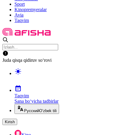
Sport
Kinopremyeralar
Avia
Taqvim
Juda qisqa qidiruv so‘rovi
Taqvim
Sana bo‘yicha tadbirlar
Русский
O‘zbek tili
Kirish
Kino