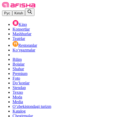
Рус
Kirish
Kino
Konsertlar
Mashhurlar
Teatrlar
Restoranlar
Ko‘rgazmalar
Bilim
Bolalar
Shahar
Premium
Foto
Do‘konlar
Stendap
Texno
Moda
Media
O‘zbekistondagi turizm
Katalog
Chegirmalar