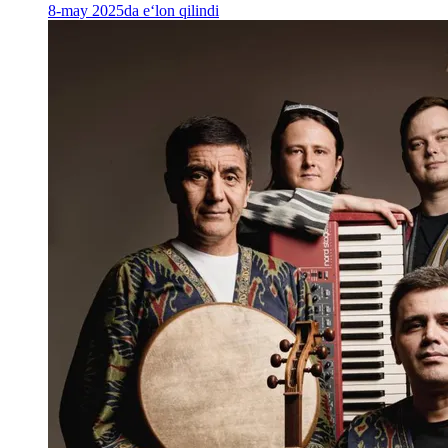
8-may 2025da e‘lon qilindi