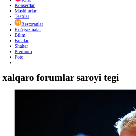
Konsertlar
Mashhurlar
Teatrlar
Restoranlar
Ko‘rgazmalar
Bilim
Bolalar
Shahar
Premium
Foto
xalqaro forumlar saroyi tegi