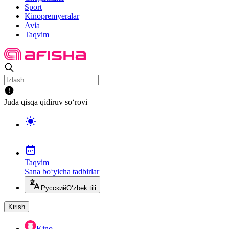
Sport
Kinopremyeralar
Avia
Taqvim
Juda qisqa qidiruv so‘rovi
Taqvim
Sana bo‘yicha tadbirlar
Русский
O‘zbek tili
Kirish
Kino