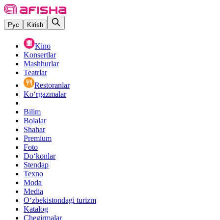
Рус
Kirish
Kino
Konsertlar
Mashhurlar
Teatrlar
Restoranlar
Ko‘rgazmalar
Bilim
Bolalar
Shahar
Premium
Foto
Do‘konlar
Stendap
Texno
Moda
Media
O‘zbekistondagi turizm
Katalog
Chegirmalar