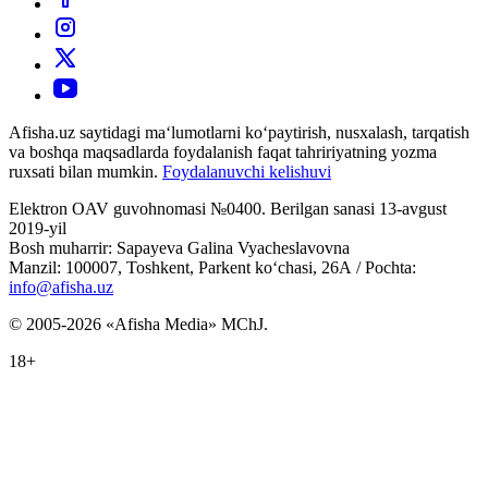
Afisha.uz saytidagi ma‘lumotlarni ko‘paytirish, nusxalash, tarqatish
va boshqa maqsadlarda foydalanish faqat tahririyatning yozma
ruxsati bilan mumkin.
Foydalanuvchi kelishuvi
Elektron OAV guvohnomasi №0400. Berilgan sanasi 13-avgust
2019-yil
Bosh muharrir: Sapayeva Galina Vyacheslavovna
Manzil: 100007, Toshkent, Parkent ko‘chasi, 26А / Pochta:
info@afisha.uz
© 2005-2026 «Afisha Media» MChJ.
18+