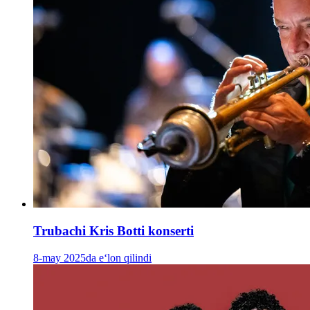
Trubachi Kris Botti konserti
8-may 2025da e‘lon qilindi