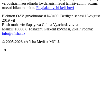
va boshqa maqsadlarda foydalanish faqat tahririyatning yozma
ruxsati bilan mumkin.
Foydalanuvchi kelishuvi
Elektron OAV guvohnomasi №0400. Berilgan sanasi 13-avgust
2019-yil
Bosh muharrir: Sapayeva Galina Vyacheslavovna
Manzil: 100007, Toshkent, Parkent ko‘chasi, 26А / Pochta:
info@afisha.uz
© 2005-2026 «Afisha Media» MChJ.
18+