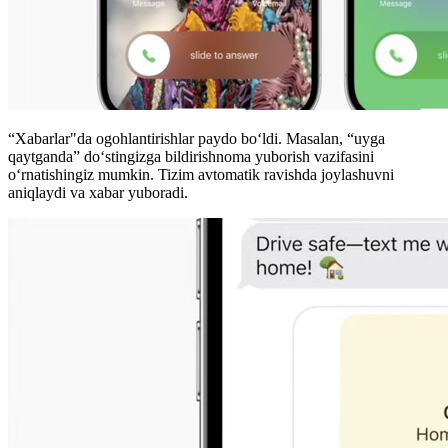
“Xabarlar"da ogohlantirishlar paydo bo‘ldi. Masalan, “uyga
qaytganda” do‘stingizga bildirishnoma yuborish vazifasini
o‘rnatishingiz mumkin. Tizim avtomatik ravishda joylashuvni
aniqlaydi va xabar yuboradi.