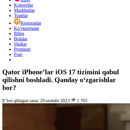
Konsertlar
Mashhurlar
Teatrlar
Restoranlar
Ko‘rgazmalar
Bilim
Bolalar
Shahar
Premium
Foto
Qator iPhone’lar iOS 17 tizimini qabul
qilishni boshladi. Qanday o‘zgarishlar
bor?
E’lon qilingan sana
:
20-sentabr 2023
·
1 765