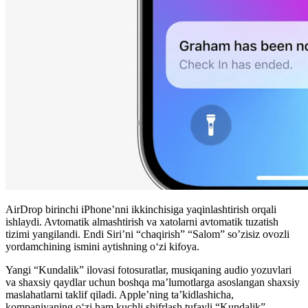
AirDrop birinchi iPhone’nni ikkinchisiga yaqinlashtirish orqali
ishlaydi. Avtomatik almashtirish va xatolarni avtomatik tuzatish
tizimi yangilandi. Endi Siri’ni “chaqirish” “Salom” so’zisiz ovozli
yordamchining ismini aytishning o‘zi kifoya.
Yangi “Kundalik” ilovasi fotosuratlar, musiqaning audio yozuvlari
va shaxsiy qaydlar uchun boshqa ma’lumotlarga asoslangan shaxsiy
maslahatlarni taklif qiladi. Apple’ning ta’kidlashicha,
kompaniyaning o‘zi ham kuchli shifrlash tufayli “Kundalik”