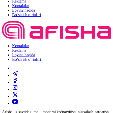
Reklama
Kontaktlar
Loyiha haqida
Bo‘sh ish o‘rinlari
Kontaktlar
Reklama
Loyiha haqida
Bo‘sh ish o‘rinlari
Afisha.uz saytidagi ma‘lumotlarni ko‘paytirish, nusxalash, tarqatish