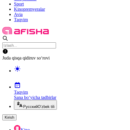
Sport
Kinopremyeralar
Avia
Taqvim
Juda qisqa qidiruv so‘rovi
Taqvim
Sana bo‘yicha tadbirlar
Русский
O‘zbek tili
Kirish
Kino