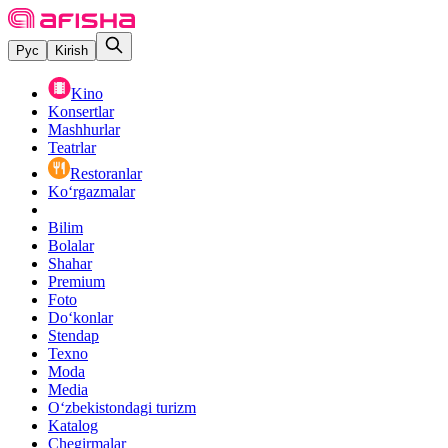
Рус
Kirish
Kino
Konsertlar
Mashhurlar
Teatrlar
Restoranlar
Ko‘rgazmalar
Bilim
Bolalar
Shahar
Premium
Foto
Do‘konlar
Stendap
Texno
Moda
Media
O‘zbekistondagi turizm
Katalog
Chegirmalar