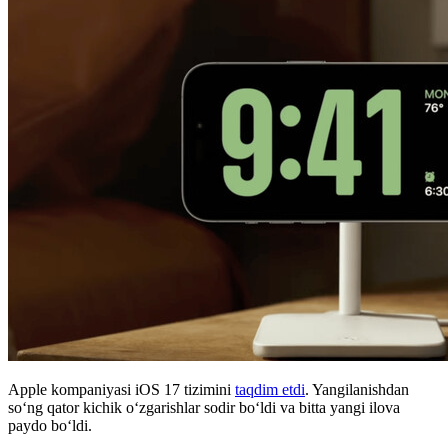
Apple kompaniyasi iOS 17 tizimini
taqdim etdi
. Yangilanishdan
so‘ng qator kichik o‘zgarishlar sodir bo‘ldi va bitta yangi ilova
paydo bo‘ldi.