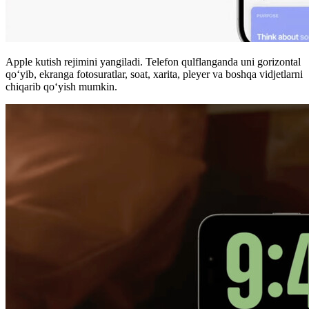
Apple kutish rejimini yangiladi. Telefon qulflanganda uni gorizontal
qo‘yib, ekranga fotosuratlar, soat, xarita, pleyer va boshqa vidjetlarni
chiqarib qo‘yish mumkin.