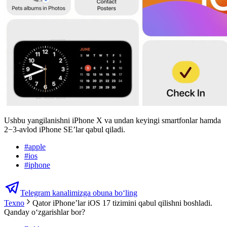
Ushbu yangilanishni iPhone X va undan keyingi smartfonlar hamda
2−3-avlod iPhone SE’lar qabul qiladi.
#
apple
#
ios
#
iphone
Telegram kanalimizga obuna bo‘ling
Texno
Qator iPhone’lar iOS 17 tizimini qabul qilishni boshladi.
Qanday o‘zgarishlar bor?