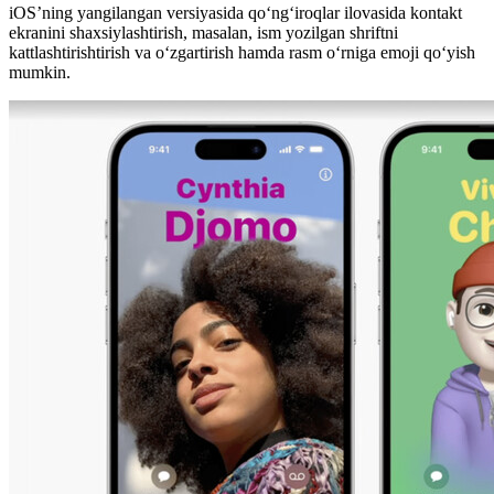
iOS’ning yangilangan versiyasida qo‘ng‘iroqlar ilovasida kontakt
ekranini shaxsiylashtirish, masalan, ism yozilgan shriftni
kattlashtirishtirish va o‘zgartirish hamda rasm o‘rniga emoji qo‘yish
mumkin.