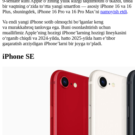
9-sentabr kuni Apple o‘zining yillik kuzgi taqdimotini o‘tkazdi, unda
bir vaqtning o‘zida to‘rtta yangi smartfon — asosiy iPhone 16 va 16
Plus, shuningdek, iPhone 16 Pro va 16 Pro Max’ni
namoyish etdi
.
Va endi yangi iPhone sotib olmoqchi boʻlganlar keng
va murakkabroq tanlovga ega. Buni osonlashtirish uchun
muallifimiz Apple’ning hozirgi iPhone’larning hozirgi lineykasini
oʻrganib chiqdi va 2024-yilda, hatto 2025-yilda ham e’tibor
gaqaratish arziydigan iPhone’larni bir joyga toʻpladi.
iPhone SE