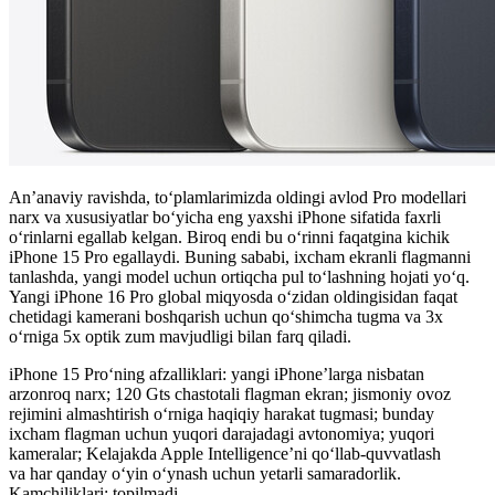
An’anaviy ravishda, toʻplamlarimizda oldingi avlod Pro modellari
narx va xususiyatlar bo‘yicha eng yaxshi iPhone sifatida faxrli
o‘rinlarni egallab kelgan. Biroq endi bu o‘rinni faqatgina kichik
iPhone 15 Pro egallaydi. Buning sababi, ixcham ekranli flagmanni
tanlashda, yangi model uchun ortiqcha pul to‘lashning hojati yo‘q.
Yangi iPhone 16 Pro global miqyosda o‘zidan oldingisidan faqat
chetidagi kamerani boshqarish uchun qo‘shimcha tugma va 3x
o‘rniga 5x optik zum mavjudligi bilan farq qiladi.
iPhone 15 Proʻning afzalliklari: yangi iPhone’larga nisbatan
arzonroq narx; 120 Gts chastotali flagman ekran; jismoniy ovoz
rejimini almashtirish oʻrniga haqiqiy harakat tugmasi; bunday
ixcham flagman uchun yuqori darajadagi avtonomiya; yuqori
kameralar; Kelajakda Apple Intelligence’ni qoʻllab-quvvatlash
va har qanday oʻyin oʻynash uchun yetarli samaradorlik.
Kamchiliklari: topilmadi.