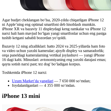
Agar budjet cheklangan boʻlsa, 2020-yilda chiqarilgan iPhone 12
ni Apple’ning eng optimal smartfoni deb hisoblash mumkin.
iPhone XR va bazaviy 11 displeydagi keng ramkalar va iPhone 12
narxi hali ham mavjud bo‘lgan yangi smartfonlar uchun eng pastga
tushib ketgani sababli bozordan yo‘qoldi.
Bazaviy 12 ning afzalliklari: hatto 2024 va 2025-yillarda ham foto
va video uchun yaxshi kameralar; ajoyib displey va samaradorlik;
orqa paneldagi kameralarning vertikal joylashuvi — yangi iPhone
16 dagi kabi. Minuslari: avtonomiyaning eng yaxshi darajasi emas;
qayta sotish narxi past; tez dog' boʻladigan korpus.
Toshkentda iPhone 12 narxi:
Uzum Market’da yangilari
— 7 650 000 so‘mdan;
foydalanilganlari — 4 355 000 soʻmdan.
iPhone 13 mini