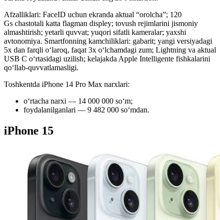
Afzalliklari: FaceID uchun ekranda aktual “orolcha”; 120
Gs chastotali katta flagman displey; tovush rejimlarini jismoniy
almashtirish; yetarli quvvat; yuqori sifatli kameralar; yaxshi
avtonomiya. Smartfonning kamchiliklari: gabarit; yangi versiyadagi
5x dan farqli o‘laroq, faqat 3x o‘lchamdagi zum; Lightning va aktual
USB C o‘rtasidagi uzilish; kelajakda Apple Intelligente fishkalarini
qoʻllab-quvvatlamasligi.
Toshkentda iPhone 14 Pro Max narxlari:
o‘rtacha narxi — 14 000 000 so‘m;
foydalanilganlari — 9 482 000 so‘mdan.
iPhone 15