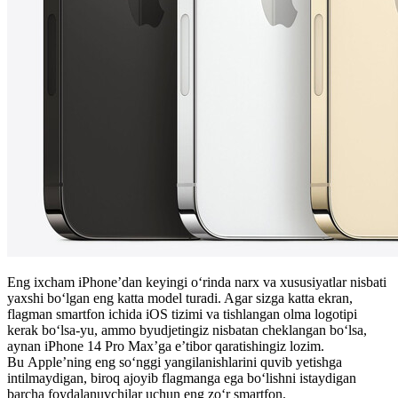
Eng ixcham iPhone’dan keyingi o‘rinda narx va xususiyatlar nisbati
yaxshi bo‘lgan eng katta model turadi. Agar sizga katta ekran,
flagman smartfon ichida iOS tizimi va tishlangan olma logotipi
kerak bo‘lsa-yu, ammo byudjetingiz nisbatan cheklangan bo‘lsa,
aynan iPhone 14 Pro Max’ga e’tibor qaratishingiz lozim.
Bu Apple’ning eng so‘nggi yangilanishlarini quvib yetishga
intilmaydigan, biroq ajoyib flagmanga ega bo‘lishni istaydigan
barcha foydalanuvchilar uchun eng zo‘r smartfon.