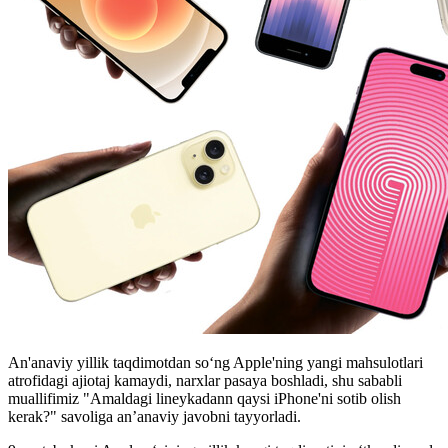
An'anaviy yillik taqdimotdan so‘ng Apple'ning yangi mahsulotlari
atrofidagi ajiotaj kamaydi, narxlar pasaya boshladi, shu sababli
muallifimiz "Amaldagi lineykadann qaysi iPhone'ni sotib olish
kerak?" savoliga an’anaviy javobni tayyorladi.