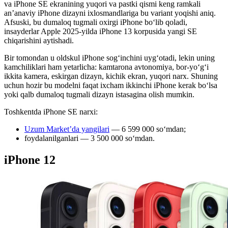
va iPhone SE ekranining yuqori va pastki qismi keng ramkali
an’anaviy iPhone dizayni ixlosmandlariga bu variant yoqishi aniq.
Afsuski, bu dumaloq tugmali oxirgi iPhone boʻlib qoladi,
insayderlar Apple 2025-yilda iPhone 13 korpusida yangi SE
chiqarishini aytishadi.
Bir tomondan u oldskul iPhone sog‘inchini uyg‘otadi, lekin uning
kamchiliklari ham yetarlicha: kamtarona avtonomiya, bor-yo‘g‘i
ikkita kamera, eskirgan dizayn, kichik ekran, yuqori narx. Shuning
uchun hozir bu modelni faqat ixcham ikkinchi iPhone kerak bo‘lsa
yoki qalb dumaloq tugmali dizayn istasagina olish mumkin.
Toshkentda iPhone SE narxi:
Uzum Market’da yangilari
— 6 599 000 so‘mdan;
foydalanilganlari — 3 500 000 soʻmdan.
iPhone 12