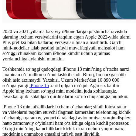
2020 va 2021-yillarda bazaviy iPhone’larga qoʻshimcha ravishda
ularning ixcham versiyalarini taqdim etgan Apple 2022-yilda ularni
Plus prefiksi bilan kattaroq versiyalari bilan almashtirdi. Garchi
mini-modellar talab pastligi tufayli muvaffaqiyatli mahsulot ham
soʻnggi chinakam ixcham iPhone kimdir uchun ajralmas
yordamchiga aylanishi mumkin.
Toshkentda so‘nggi qadoqdagi iPhone 13 mini’ning o‘rtacha narxi
taxminan o‘n million so‘mni tashkil etadi. Biroq, bu narxga sotib
olish aslo arzimaydi. Yaxshisi, Uzum Market’dan 10 890 000
so‘mga yangi
iPhone 15
xarid qilgan ma’qul. Agar siz baribir
Apple’ning ixcham so‘nggi mini modelini juda xohlasangiz,
tavakkal qilib ishlatilgan qurilmalarni ko‘rib chiqishingiz mumkin.
iPhone 13 mini afzalliklari: ixcham o‘lchamlar; sifatli fotosuratlar
va videolarni taqdim etuvchi flagman kameralar; telefonning kichik
o‘lchamiga qaramay, yuqori darajadagi avtonomiya; yorqin displey;
hatto zamonaviy o‘yinlarni ham o‘z ichiga olgan kuchli protsessor.
Oxirgi mini’ning kamchiliklari: kichik ekran uchun yuqori narx;
modelning ommabop emasligi tufayli past likvidlik.