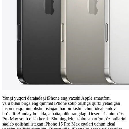
Yangi yuqori darajadagi iPhone eng yaxshi Apple smartfoni
va u bilan birga eng qimmat iPhone sotib olishga qurbi yetadigan
inson maqomini olishni istagan har bir kishi uchun ideal tanlov
bo‘ladi. Bunday holatda, albatta, oltin rangdagi Desert Titanium 16
Pro Max sotib olish kerak. Shuningdek, ushbu smartfon o‘z pullarini
saqlab qolishni istagan iPhone 15 Pro Max egalari uchun ideal