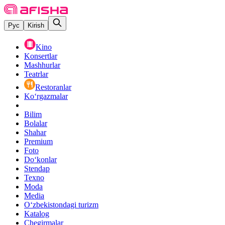
Рус
Kirish
Kino
Konsertlar
Mashhurlar
Teatrlar
Restoranlar
Ko‘rgazmalar
Bilim
Bolalar
Shahar
Premium
Foto
Do‘konlar
Stendap
Texno
Moda
Media
O‘zbekistondagi turizm
Katalog
Chegirmalar