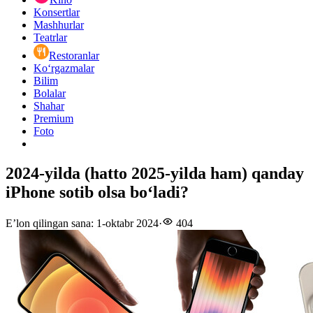
Konsertlar
Mashhurlar
Teatrlar
Restoranlar
Ko‘rgazmalar
Bilim
Bolalar
Shahar
Premium
Foto
2024-yilda (hatto 2025-yilda ham) qanday
iPhone sotib olsa boʻladi?
E’lon qilingan sana
:
1-oktabr 2024
·
404