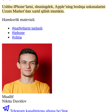
Ushbu iPhone’larni, shuningdek, Apple’ning boshqa uskunalarini
Uzum Market’dan xarid qilish mumkin.
Hamkorlik materiali.
#
gadjetlarni tanlash
#
iphone
#
olma
Muallif
Nikita Davidov
Telegram kanalimizga obuna bo‘ling