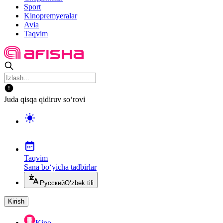
Sport
Kinopremyeralar
Avia
Taqvim
Juda qisqa qidiruv so‘rovi
Taqvim
Sana bo‘yicha tadbirlar
Русский
O‘zbek tili
Kirish
Kino