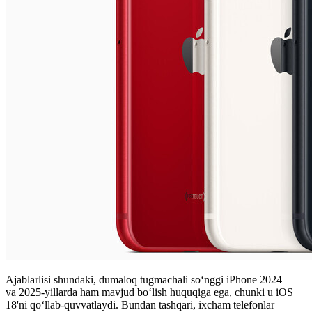
Ajablarlisi shundaki, dumaloq tugmachali soʻnggi iPhone 2024
va 2025-yillarda ham mavjud boʻlish huquqiga ega, chunki u iOS
18'ni qoʻllab-quvvatlaydi. Bundan tashqari, ixcham telefonlar