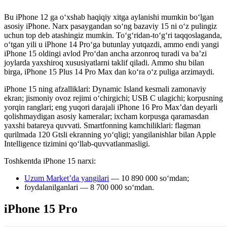
Bu iPhone 12 ga o‘xshab haqiqiy xitga aylanishi mumkin bo‘lgan
asosiy iPhone. Narx pasaygandan so‘ng bazaviy 15 ni o‘z pulingiz
uchun top deb atashingiz mumkin. To‘g‘ridan-to‘g‘ri taqqoslaganda,
o‘tgan yili u iPhone 14 Pro‘ga butunlay yutqazdi, ammo endi yangi
iPhone 15 oldingi avlod Pro‘dan ancha arzonroq turadi va ba’zi
joylarda yaxshiroq xususiyatlarni taklif qiladi. Ammo shu bilan
birga, iPhone 15 Plus 14 Pro Max dan koʻra o‘z puliga arzimaydi.
iPhone 15 ning afzalliklari: Dynamic Island kesmali zamonaviy
ekran; jismoniy ovoz rejimi o‘chirgichi; USB C ulagichi; korpusning
yorqin ranglari; eng yuqori darajali iPhone 16 Pro Max’dan deyarli
qolishmaydigan asosiy kameralar; ixcham korpusga qaramasdan
yaxshi batareya quvvati. Smartfonning kamchiliklari: flagman
qurilmada 120 Gtsli ekranning yo‘qligi; yangilanishlar bilan Apple
Intelligence tizimini qo‘llab-quvvatlanmasligi.
Toshkentda iPhone 15 narxi:
Uzum Market’da yangilari
— 10 890 000 so‘mdan;
foydalanilganlari — 8 700 000 soʻmdan.
iPhone 15 Pro