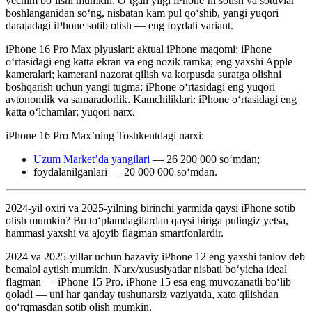
yechim bo‘lishi mumkin. Oʻtgan yilgi iPhone’ni sotish va sotuvlar
boshlanganidan soʻng, nisbatan kam pul qoʻshib, yangi yuqori
darajadagi iPhone sotib olish — eng foydali variant.
iPhone 16 Pro Max plyuslari: aktual iPhone maqomi; iPhone
o‘rtasidagi eng katta ekran va eng nozik ramka; eng yaxshi Apple
kameralari; kamerani nazorat qilish va korpusda suratga olishni
boshqarish uchun yangi tugma; iPhone o‘rtasidagi eng yuqori
avtonomlik va samaradorlik. Kamchiliklari: iPhone o‘rtasidagi eng
katta o‘lchamlar; yuqori narx.
iPhone 16 Pro Max’ning Toshkentdagi narxi:
Uzum Market’da yangilari
— 26 200 000 so‘mdan;
foydalanilganlari — 20 000 000 soʻmdan.
2024-yil oxiri va 2025-yilning birinchi yarmida qaysi iPhone sotib
olish mumkin? Bu toʻplamdagilardan qaysi biriga pulingiz yetsa,
hammasi yaxshi va ajoyib flagman smartfonlardir.
2024 va 2025-yillar uchun bazaviy iPhone 12 eng yaxshi tanlov deb
bemalol aytish mumkin. Narx/xususiyatlar nisbati bo‘yicha ideal
flagman — iPhone 15 Pro. iPhone 15 esa eng muvozanatli bo‘lib
qoladi — uni har qanday tushunarsiz vaziyatda, xato qilishdan
qo‘rqmasdan sotib olish mumkin.