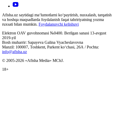
Afisha.uz saytidagi ma‘lumotlarni ko‘paytirish, nusxalash, tarqatish
va boshqa maqsadlarda foydalanish faqat tahririyatning yozma
ruxsati bilan mumkin.
Foydalanuvchi kelishuvi
Elektron OAV guvohnomasi №0400. Berilgan sanasi 13-avgust
2019-yil
Bosh muharrir: Sapayeva Galina Vyacheslavovna
Manzil: 100007, Toshkent, Parkent ko‘chasi, 26А / Pochta:
info@afisha.uz
© 2005-2026 «Afisha Media» MChJ.
18+