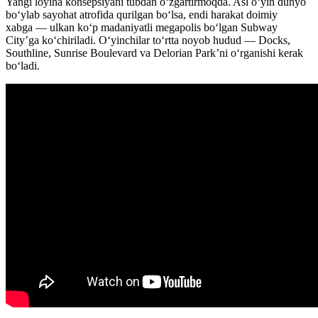
Yangi loyiha konsepsiyani tubdan o‘zgartirmoqda. Asl o‘yin dunyo
bo‘ylab sayohat atrofida qurilgan bo‘lsa, endi harakat doimiy
xabga — ulkan ko‘p madaniyatli megapolis bo‘lgan Subway
City’ga ko‘chiriladi. O‘yinchilar to‘rtta noyob hudud — Docks,
Southline, Sunrise Boulevard va Delorian Park’ni o‘rganishi kerak
bo‘ladi.