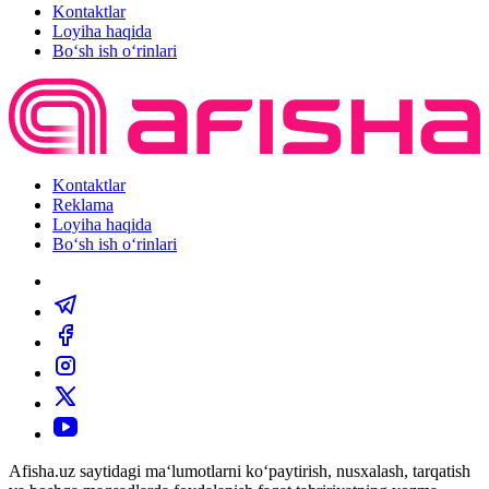
Kontaktlar
Loyiha haqida
Bo‘sh ish o‘rinlari
Kontaktlar
Reklama
Loyiha haqida
Bo‘sh ish o‘rinlari
Afisha.uz saytidagi ma‘lumotlarni ko‘paytirish, nusxalash, tarqatish