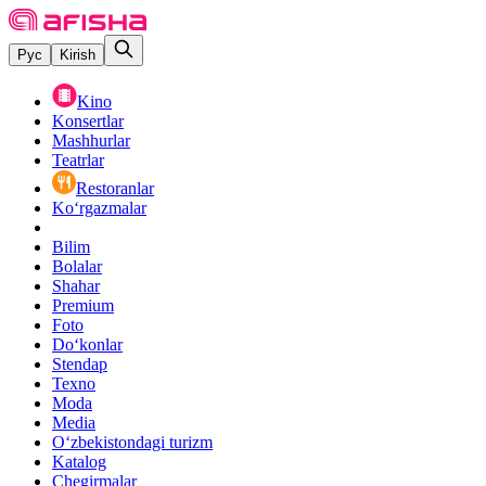
Рус
Kirish
Kino
Konsertlar
Mashhurlar
Teatrlar
Restoranlar
Ko‘rgazmalar
Bilim
Bolalar
Shahar
Premium
Foto
Do‘konlar
Stendap
Texno
Moda
Media
O‘zbekistondagi turizm
Katalog
Chegirmalar