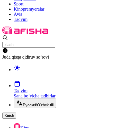
Sport
Kinopremyeralar
Avia
Taqvim
Juda qisqa qidiruv so‘rovi
Taqvim
Sana bo‘yicha tadbirlar
Русский
O‘zbek tili
Kirish
Kino