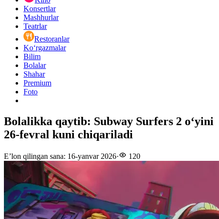
Konsertlar
Mashhurlar
Teatrlar
Restoranlar
Ko‘rgazmalar
Bilim
Bolalar
Shahar
Premium
Foto
Bolalikka qaytib: Subway Surfers 2 oʻyini
26-fevral kuni chiqariladi
E’lon qilingan sana
:
16-yanvar 2026
·
120