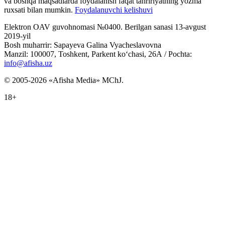
va boshqa maqsadlarda foydalanish faqat tahririyatning yozma
ruxsati bilan mumkin.
Foydalanuvchi kelishuvi
Elektron OAV guvohnomasi №0400. Berilgan sanasi 13-avgust
2019-yil
Bosh muharrir: Sapayeva Galina Vyacheslavovna
Manzil: 100007, Toshkent, Parkent ko‘chasi, 26А / Pochta:
info@afisha.uz
© 2005-2026 «Afisha Media» MChJ.
18+