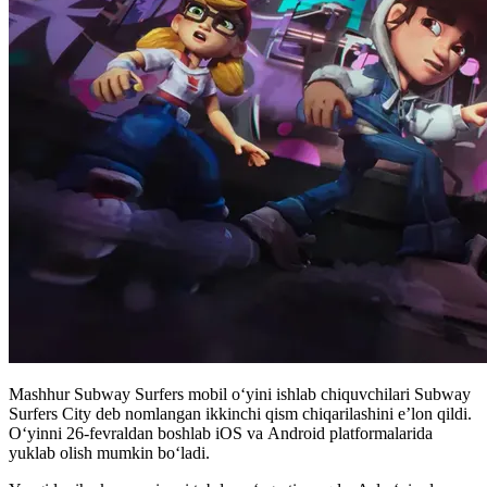
Mashhur Subway Surfers mobil o‘yini ishlab chiquvchilari Subway
Surfers City deb nomlangan ikkinchi qism chiqarilashini e’lon qildi.
O‘yinni 26-fevraldan boshlab iOS va Android platformalarida
yuklab olish mumkin boʻladi.