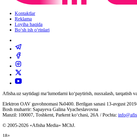
Kontaktlar
Reklama
Loyiha haqida
Bo‘sh ish o‘rinlari
Afisha.uz saytidagi ma‘lumotlarni ko‘paytirish, nusxalash, tarqatish
Elektron OAV guvohnomasi №0400. Berilgan sanasi 13-avgust 2019-
Bosh muharrir: Sapayeva Galina Vyacheslavovna
Manzil: 100007, Toshkent, Parkent ko‘chasi, 26А / Pochta:
info@afis
© 2005-2026 «Afisha Media» MChJ.
18+