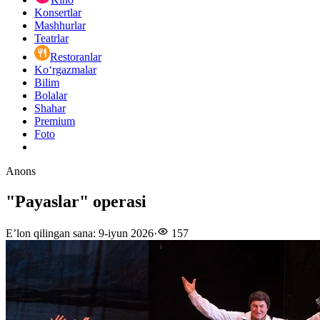
Konsertlar
Mashhurlar
Teatrlar
Restoranlar
Ko‘rgazmalar
Bilim
Bolalar
Shahar
Premium
Foto
Anons
"Payaslar" operasi
E’lon qilingan sana
:
9-iyun 2026
·
157