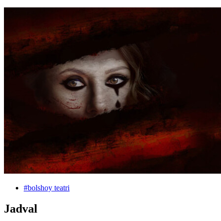
#
bolshoy teatri
Jadval