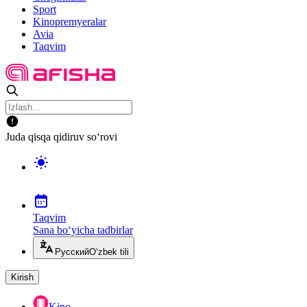
Sport
Kinopremyeralar
Avia
Taqvim
Juda qisqa qidiruv so‘rovi
Taqvim
Sana bo‘yicha tadbirlar
Русский
O‘zbek tili
Kirish
Kino