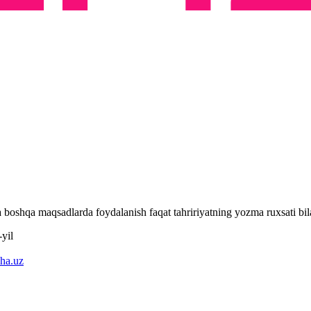
 va boshqa maqsadlarda foydalanish faqat tahririyatning yozma ruxsati 
yil
ha.uz