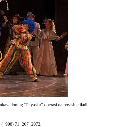
kavalloning “Payaslar” operasi namoyish etiladi.
, (+998) 71−207−2072.