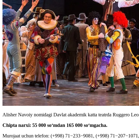
Alisher Navoiy nomidagi Davlat akademik katta teatrda Ruggero Leon
Chipta narxi: 55 000 soʻmdan 165 000 soʻmgacha.
Murojaat uchun telefon: (+998) 71−233−9081, (+998) 71−207−1071