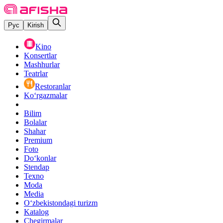
Рус
Kirish
Kino
Konsertlar
Mashhurlar
Teatrlar
Restoranlar
Ko‘rgazmalar
Bilim
Bolalar
Shahar
Premium
Foto
Do‘konlar
Stendap
Texno
Moda
Media
O‘zbekistondagi turizm
Katalog
Chegirmalar