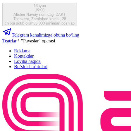
13-iyun
19:00
Alisher Navoiy nomidagi DAKT
Toshkent, Zarafshon ko‘ch., 28
chipta sotib olish
55 000 so‘mdan boshlab
Telegram kanalimizga obuna bo‘ling
Teatrlar
"Payaslar" operasi
Reklama
Kontaktlar
Loyiha haqida
Bo‘sh ish o‘rinlari