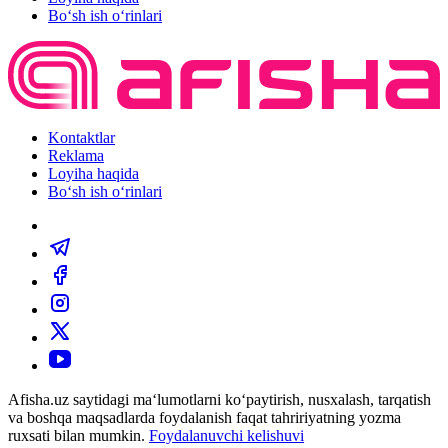
Bo‘sh ish o‘rinlari
Kontaktlar
Reklama
Loyiha haqida
Bo‘sh ish o‘rinlari
Afisha.uz saytidagi ma‘lumotlarni ko‘paytirish, nusxalash, tarqatish
va boshqa maqsadlarda foydalanish faqat tahririyatning yozma
ruxsati bilan mumkin.
Foydalanuvchi kelishuvi