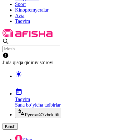
Sport
Kinopremyeralar
Avia
Taqvim
Juda qisqa qidiruv so‘rovi
Taqvim
Sana bo‘yicha tadbirlar
Русский
O‘zbek tili
Kirish
Kino