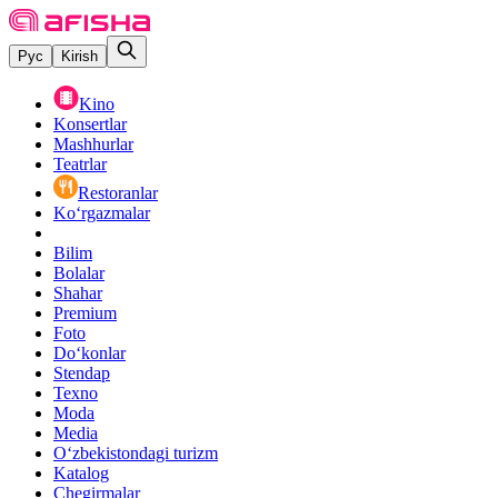
Рус
Kirish
Kino
Konsertlar
Mashhurlar
Teatrlar
Restoranlar
Ko‘rgazmalar
Bilim
Bolalar
Shahar
Premium
Foto
Do‘konlar
Stendap
Texno
Moda
Media
O‘zbekistondagi turizm
Katalog
Chegirmalar