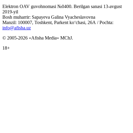
Elektron OAV guvohnomasi №0400. Berilgan sanasi 13-avgust
2019-yil
Bosh muharrir: Sapayeva Galina Vyacheslavovna
Manzil: 100007, Toshkent, Parkent ko‘chasi, 26А / Pochta:
info@afisha.uz
© 2005-2026 «Afisha Media» MChJ.
18+