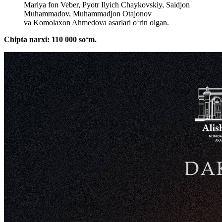
Mariya fon Veber, Pyotr Ilyich Chaykovskiy, Saidjon
Muhammadov, Muhammadjon Otajonov
va Komolaxon Ahmedova asarlari o‘rin olgan.
Chipta narxi: 110 000 soʻm.