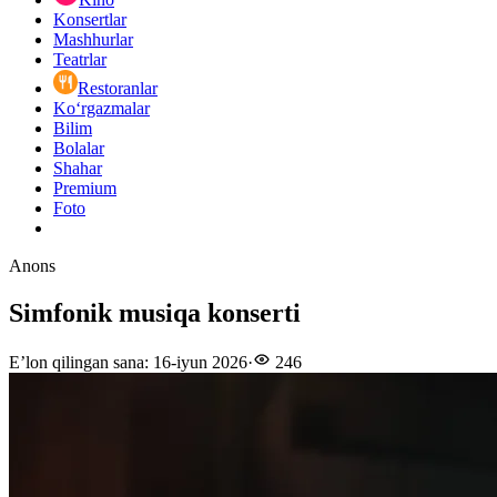
Konsertlar
Mashhurlar
Teatrlar
Restoranlar
Ko‘rgazmalar
Bilim
Bolalar
Shahar
Premium
Foto
Anons
Simfonik musiqa konserti
E’lon qilingan sana
:
16-iyun 2026
·
246