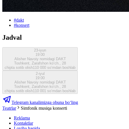
#
dakt
#
konsert
Jadval
23-iyun
19:00
Alisher Navoiy nomidagi DAKT
Toshkent, Zarafshon ko‘ch., 28
chipta sotib olish
110 000 so‘mdan boshlab
2-iyul
19:00
Alisher Navoiy nomidagi DAKT
Toshkent, Zarafshon ko‘ch., 28
chipta sotib olish
110 001 so‘mdan boshlab
Telegram kanalimizga obuna bo‘ling
Teatrlar
Simfonik musiqa konserti
Reklama
Kontaktlar
Loyiha haqida