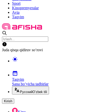
Sport
Kinopremyeralar
Avia
Taqvim
Juda qisqa qidiruv so‘rovi
Taqvim
Sana bo‘yicha tadbirlar
Русский
O‘zbek tili
Kirish
Kino