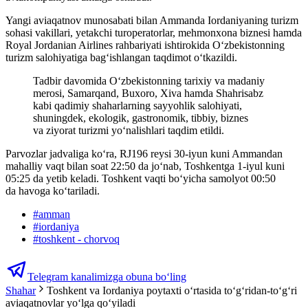
Yangi aviaqatnov munosabati bilan Ammanda Iordaniyaning turizm
sohasi vakillari, yetakchi turoperatorlar, mehmonxona biznesi hamda
Royal Jordanian Airlines rahbariyati ishtirokida O‘zbekistonning
turizm salohiyatiga bag‘ishlangan taqdimot o‘tkazildi.
Tadbir davomida O‘zbekistonning tarixiy va madaniy
merosi, Samarqand, Buxoro, Xiva hamda Shahrisabz
kabi qadimiy shaharlarning sayyohlik salohiyati,
shuningdek, ekologik, gastronomik, tibbiy, biznes
va ziyorat turizmi yo‘nalishlari taqdim etildi.
Parvozlar jadvaliga ko‘ra, RJ196 reysi 30-iyun kuni Ammandan
mahalliy vaqt bilan soat 22:50 da jo‘nab, Toshkentga 1-iyul kuni
05:25 da yetib keladi. Toshkent vaqti bo‘yicha samolyot 00:50
da havoga ko‘tariladi.
#
amman
#
iordaniya
#
toshkent - chorvoq
Telegram kanalimizga obuna bo‘ling
Shahar
Toshkent va Iordaniya poytaxti o‘rtasida to‘g‘ridan-to‘g‘ri
aviaqatnovlar yo‘lga qo‘yiladi