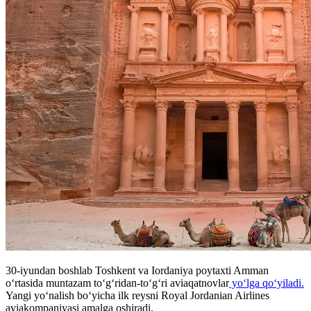
30-iyundan boshlab Toshkent va Iordaniya poytaxti Amman
o‘rtasida muntazam to‘g‘ridan-to‘g‘ri aviaqatnovlar
yo‘lga qo‘yiladi.
Yangi yo‘nalish bo‘yicha ilk reysni Royal Jordanian Airlines
aviakompaniyasi amalga oshiradi.