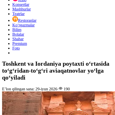
Konsertlar
Mashhurlar
Teatrlar
Restoranlar
Ko‘rgazmalar
Bilim
Bolalar
Shahar
Premium
Foto
Toshkent va Iordaniya poytaxti o‘rtasida
to‘g‘ridan-to‘g‘ri aviaqatnovlar yo‘lga
qo‘yiladi
E’lon qilingan sana
:
29-iyun 2026
·
190