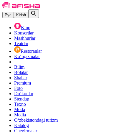
Рус
Kirish
Kino
Konsertlar
Mashhurlar
Teatrlar
Restoranlar
Ko‘rgazmalar
Bilim
Bolalar
Shahar
Premium
Foto
Do‘konlar
Stendap
Texno
Moda
Media
O‘zbekistondagi turizm
Katalog
Chegirmalar