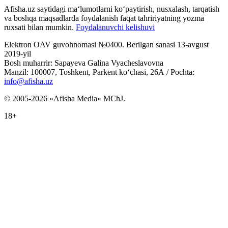
Afisha.uz saytidagi ma‘lumotlarni ko‘paytirish, nusxalash, tarqatish
va boshqa maqsadlarda foydalanish faqat tahririyatning yozma
ruxsati bilan mumkin.
Foydalanuvchi kelishuvi
Elektron OAV guvohnomasi №0400. Berilgan sanasi 13-avgust
2019-yil
Bosh muharrir: Sapayeva Galina Vyacheslavovna
Manzil: 100007, Toshkent, Parkent ko‘chasi, 26А / Pochta:
info@afisha.uz
© 2005-2026 «Afisha Media» MChJ.
18+