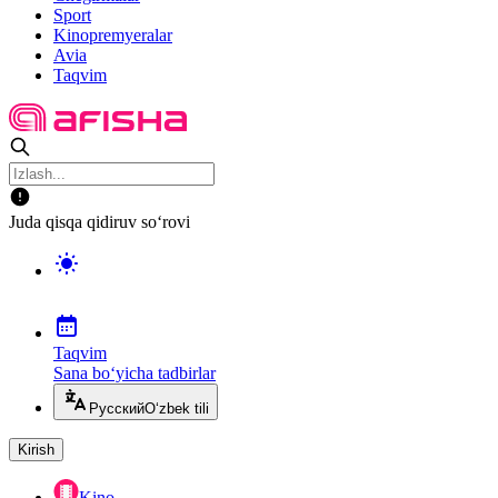
Sport
Kinopremyeralar
Avia
Taqvim
Juda qisqa qidiruv so‘rovi
Taqvim
Sana bo‘yicha tadbirlar
Русский
O‘zbek tili
Kirish
Kino