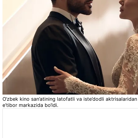
O‘zbek kino san’atining latofatli va iste’dodli aktrisalar
e’tibor markazida bo‘ldi.