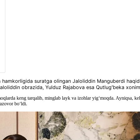
hamkorligida suratga olingan Jaloliddin Manguberdi haqidag
Jaloliddin obrazida, Yulduz Rajabova esa Qutlugʻbeka xonim, y
oqlarda keng tarqalib, minglab layk va izohlar yig‘moqda. Ayniqsa, keli
sazovor bo‘ldi.