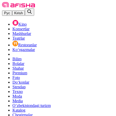
Рус
Kirish
Kino
Konsertlar
Mashhurlar
Teatrlar
Restoranlar
Ko‘rgazmalar
Bilim
Bolalar
Shahar
Premium
Foto
Do‘konlar
Stendap
Texno
Moda
Media
O‘zbekistondagi turizm
Katalog
Chegirmalar