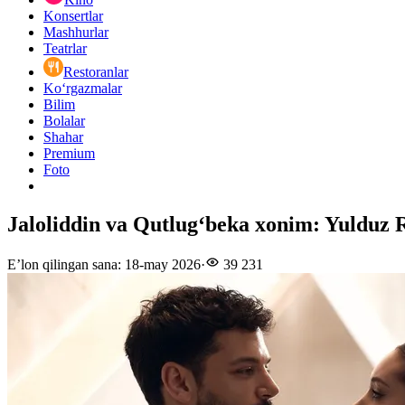
Konsertlar
Mashhurlar
Teatrlar
Restoranlar
Ko‘rgazmalar
Bilim
Bolalar
Shahar
Premium
Foto
Jaloliddin va Qutlugʻbeka xonim: Yulduz 
E’lon qilingan sana
:
18-may 2026
·
39 231