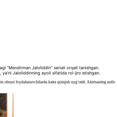
i “Mendirman Jaloliddin” seriali orqali tanishgan.
a’ni Jaloliddinning ayoli sifatida rol ijro etishgan.
n obrazi foydalanuvchilarda katta qiziqish uyg‘otdi. Aktrisaning nafis