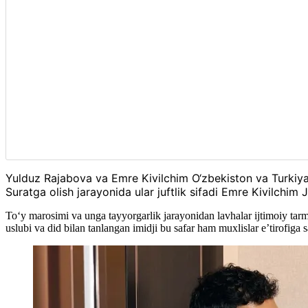
Yulduz Rajabova va Emre Kivilchim O‘zbekiston va Turkiya 
Suratga olish jarayonida ular juftlik sifadi Emre Kivilchim 
To‘y marosimi va unga tayyorgarlik jarayonidan lavhalar ijtimoiy tarm
uslubi va did bilan tanlangan imidji bu safar ham muxlislar e’tirofiga 