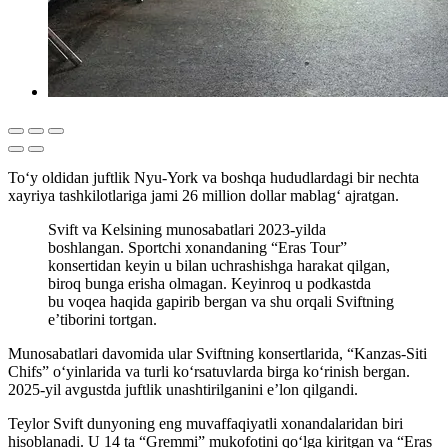
To‘y oldidan juftlik Nyu-York va boshqa hududlardagi bir nechta
xayriya tashkilotlariga jami 26 million dollar mablag‘ ajratgan.
Svift va Kelsining munosabatlari 2023-yilda
boshlangan. Sportchi xonandaning “Eras Tour”
konsertidan keyin u bilan uchrashishga harakat qilgan,
biroq bunga erisha olmagan. Keyinroq u podkastda
bu voqea haqida gapirib bergan va shu orqali Sviftning
e’tiborini tortgan.
Munosabatlari davomida ular Sviftning konsertlarida, “Kanzas-Siti
Chifs” o‘yinlarida va turli ko‘rsatuvlarda birga ko‘rinish bergan.
2025-yil avgustda juftlik unashtirilganini e’lon qilgandi.
Teylor Svift dunyoning eng muvaffaqiyatli xonandalaridan biri
hisoblanadi. U 14 ta “Gremmi” mukofotini qo‘lga kiritgan va “Eras