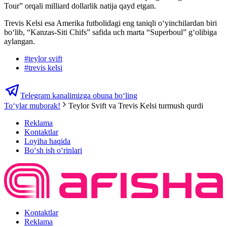
Tour” orqali milliard dollarlik natija qayd etgan.
Trevis Kelsi esa Amerika futbolidagi eng taniqli o‘yinchilardan biri
bo‘lib, “Kanzas-Siti Chifs” safida uch marta “Superboul” g‘olibiga
aylangan.
#
teylor svift
#
trevis kelsi
Telegram kanalimizga obuna bo‘ling
Toʻylar muborak!
Teylor Svift va Trevis Kelsi turmush qurdi
Reklama
Kontaktlar
Loyiha haqida
Bo‘sh ish o‘rinlari
Kontaktlar
Reklama