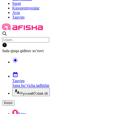
Sport
Kinopremyeralar
Avia
Taqvim
Juda qisqa qidiruv so‘rovi
Taqvim
Sana bo‘yicha tadbirlar
Русский
O‘zbek tili
Kirish
Kino