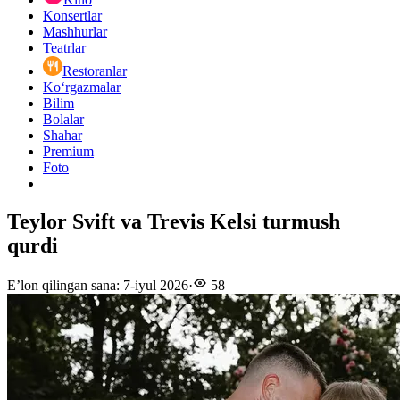
Konsertlar
Mashhurlar
Teatrlar
Restoranlar
Ko‘rgazmalar
Bilim
Bolalar
Shahar
Premium
Foto
Teylor Svift va Trevis Kelsi turmush
qurdi
E’lon qilingan sana
:
7-iyul 2026
·
58