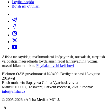
Loyiha haqida
Bo‘sh ish o‘rinlari
Afisha.uz saytidagi ma‘lumotlarni ko‘paytirish, nusxalash, tarqatish
va boshqa maqsadlarda foydalanish faqat tahririyatning yozma
ruxsati bilan mumkin.
Foydalanuvchi kelishuvi
Elektron OAV guvohnomasi №0400. Berilgan sanasi 13-avgust
2019-yil
Bosh muharrir: Sapayeva Galina Vyacheslavovna
Manzil: 100007, Toshkent, Parkent ko‘chasi, 26А / Pochta:
info@afisha.uz
© 2005-2026 «Afisha Media» MChJ.
18+