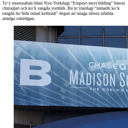
To‘y munosabati bilan Nyu-Yorkdagi “Empayr-steyt-bilding” binosi
chiroqlari och ko‘k rangda yoritildi. Bu to‘ylardagi “nimadir ko‘k
rangda bo‘lishi omad keltiradi” degan an’anaga ishora sifatida
amalga oshirilgan.