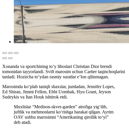
Xonanda va sportchining to‘y liboslari Christian Dior brendi
tomonidan tayyorlandi. Svift marosim uchun Cartier taqinchoqlarini
tanladi. Hozircha to‘ydan rasmiy suratlar e’lon qilinmagan.
Marosimda ko‘plab taniqli shaxslar, jumladan, Jennifer Lopes,
Ed Shiran, Jimmi Fellon, Ebbi Uombak, Hyu Grant, Jeyson
Sudeykis va Itan Houk ishtirok etdi.
Muxlislar “Medison-skver-garden” atrofiga yig‘ilib,
juftlik va mehmonlarni ko‘rishga harakat qilgan. Ayrim
OAV ushbu marosimni “Amerikaning qirollik to‘yi”
deb atadi.