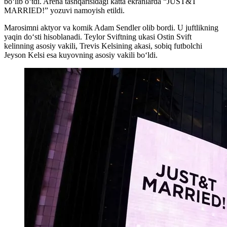
bo‘lib o‘tdi. Arena tashqarisidagi katta ekranlarda “JUST&T
MARRIED!” yozuvi namoyish etildi.
Marosimni aktyor va komik Adam Sendler olib bordi. U juftlikning
yaqin do‘sti hisoblanadi. Teylor Sviftning ukasi Ostin Svift
kelinning asosiy vakili, Trevis Kelsining akasi, sobiq futbolchi
Jeyson Kelsi esa kuyovning asosiy vakili bo‘ldi.