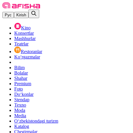
Рус
Kirish
Kino
Konsertlar
Mashhurlar
Teatrlar
Restoranlar
Ko‘rgazmalar
Bilim
Bolalar
Shahar
Premium
Foto
Do‘konlar
Stendap
Texno
Moda
Media
O‘zbekistondagi turizm
Katalog
Chegirmalar