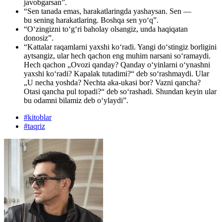
javobgarsan”.
“Sen tanada emas, harakatlaringda yashaysan. Sen —
bu sening harakatlaring. Boshqa sen yo‘q”.
“O‘zingizni to‘g‘ri baholay olsangiz, unda haqiqatan
donosiz”.
“Kattalar raqamlarni yaxshi ko‘radi. Yangi do‘stingiz borligini
aytsangiz, ular hech qachon eng muhim narsani so‘ramaydi.
Hech qachon „Ovozi qanday? Qanday o‘yinlarni o‘ynashni
yaxshi ko‘radi? Kapalak tutadimi?“ deb so‘rashmaydi. Ular
„U necha yoshda? Nechta aka-ukasi bor? Vazni qancha?
Otasi qancha pul topadi?“ deb so‘rashadi. Shundan keyin ular
bu odamni bilamiz deb o‘ylaydi”.
#
kitoblar
#
taqriz