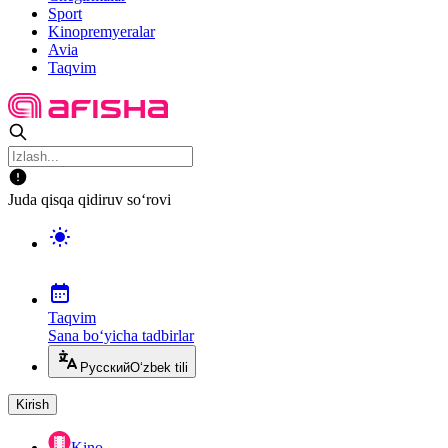
Sport
Kinopremyeralar
Avia
Taqvim
Juda qisqa qidiruv so‘rovi
Taqvim
Sana bo‘yicha tadbirlar
Русский
O‘zbek tili
Kirish
Kino