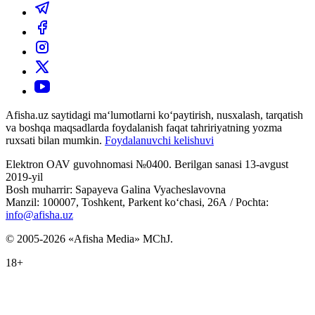
Afisha.uz saytidagi ma‘lumotlarni ko‘paytirish, nusxalash, tarqatish
va boshqa maqsadlarda foydalanish faqat tahririyatning yozma
ruxsati bilan mumkin.
Foydalanuvchi kelishuvi
Elektron OAV guvohnomasi №0400. Berilgan sanasi 13-avgust
2019-yil
Bosh muharrir: Sapayeva Galina Vyacheslavovna
Manzil: 100007, Toshkent, Parkent ko‘chasi, 26А / Pochta:
info@afisha.uz
© 2005-2026 «Afisha Media» MChJ.
18+