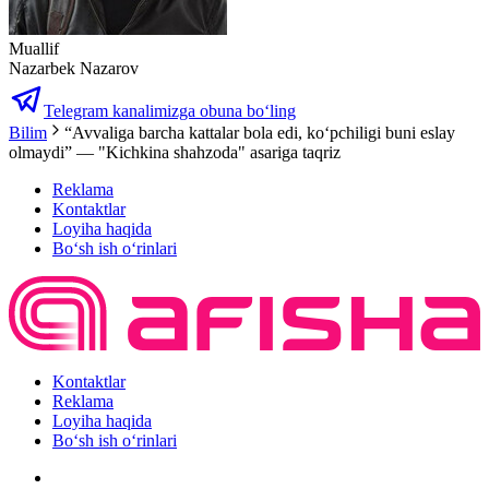
Muallif
Nazarbek Nazarov
Telegram kanalimizga obuna bo‘ling
Bilim
“Avvaliga barcha kattalar bola edi, ko‘pchiligi buni eslay
olmaydi” — "Kichkina shahzoda" asariga taqriz
Reklama
Kontaktlar
Loyiha haqida
Bo‘sh ish o‘rinlari
Kontaktlar
Reklama
Loyiha haqida
Bo‘sh ish o‘rinlari