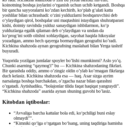
koinotning boshqa joylarini o‘rganish uchun uchib ketgandi. Boshqa
bir qancha sayyoralarni ko’zdan kechirib, ko‘plab g‘alati katta
yoshlilar bilan uchrashadi: o‘zini yulduzlarni boshqaruvchisi deb
o‘ylaydigan qirol, boshqalar uni maqtashini istaydigan shuhratparast
kishi, doimiy ravishda yulduz sanaydigan ishbilarmon, ko‘p
yulduzlarga egalik qilaman deb o‘ylaydigan va undan-da
ko‘prog‘ini sotib olishni xohlaydigan, sayohat haqida hikoyalar
yozadigan, ammo hech qayerga bormaydigan geografni ko’radi.
Kichkina shahzoda aynan geografning maslahati bilan Yerga tashrif
buyuradi.
Yuqorida yozilgan jumlalar spoyler bo’lishi mumkinmi? Aslo yo’q.
Chunki asarning “qaymog'i” bu — Kichkina shahzodaning fikrlari.
Bir qarashda oddiy, ammo o’zingiz oldin o’ylab ko’rmagan fikrlarga
duch kelasiz. Kichkina shahzoda esa — haq. Asar sizga ayrim
narsalarga boshqa burchakdan, o’zgacha nazar bilan qarashni
o’rgatadi. Aytishadiku, “bolajonlar tilida faqat haqiqat yangraydi”.
“Kichkina shahzoda” asarida aynan shuning guvohi bo’lasiz.
Kitobdan iqtiboslar:
“Avvaliga barcha kattalar bola edi, ko‘pchiligi buni eslay
olmaydi”".
“Kimniki qo‘lga o‘rgatgan bo‘lsang, uning taqdiriga hamisha