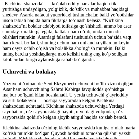
“Kichkina shahzoda” — ko’plab oddiy narsalar haqida fikr
yuritishga undaydigan, yolg’izlik, do’stlik va muhabbat haqidagi
shedevr. Asarda nafaqat yuqoridagi tushunchalar, balki yo’qotishlar,
inson tabiati haqida ham fikrlarga to’qnash kelasiz. “Kichkina
shahzoda"ni bolalar adabiyoti toifasiga qo’shishadi, ammo bu asar
shunday xarakterga egaki, kattalar ham o’qib, undan nimadir
olishlari mumkin. Asardagi falsafani tushunish uchun ba’zida vaqt
ham kerak bo’ladi, shuning uchun ham uni ancha yillardan keyin
ham qayta ochib o’qish va bolalikka sho’ng’ish mumkin. Balki
uning barcha yoshdagilarga mos kelishi uning eng ko’p sotilgan
kitoblardan biriga aylanishiga sabab bo’lgandir.
Uchuvchi va bolakay
Yozuvchi Antuan de Sent Ekzyuperi uchuvchi bo’lib xizmat qilgan.
Asar ham uchuvchining Sahroi Kabirga favqulodda qo’nishga
majbur bo’lgani bilan boshlanadi. U yerda uchuvchi g‘ayrioddiy
va sirli bolakayni — boshqa sayyoradan kelgan Kichkina
shahzodani uchratadi. Kichkina shahzoda uchuvchiga Yerdagi
sayohatlari, o‘z sayyorasidagi hayoti, u yerdagi vulqonlar, o‘z
sayyorasida qoldirib kelgan ajoyib atirgul haqida so‘zlab beradi.
Kichkina shahzoda o‘zining kichik sayyorasida kuniga o‘nlab marta
ko‘rish mumkin bo‘lgan Quyosh botishini tomosha qilishni yaxshi
ko‘radi. Kichkina shahzoda o‘zini bu yerda baxtsiz his etib,