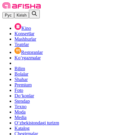
Рус
Kirish
Kino
Konsertlar
Mashhurlar
Teatrlar
Restoranlar
Ko‘rgazmalar
Bilim
Bolalar
Shahar
Premium
Foto
Do‘konlar
Stendap
Texno
Moda
Media
O‘zbekistondagi turizm
Katalog
Chegirmalar