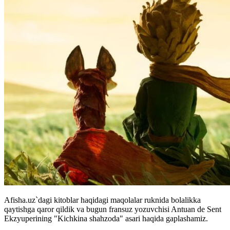
Afisha.uz`dagi kitoblar haqidagi maqolalar ruknida bolalikka
qaytishga qaror qildik va bugun fransuz yozuvchisi Antuan de Sent
Ekzyuperining "Kichkina shahzoda" asari haqida gaplashamiz.