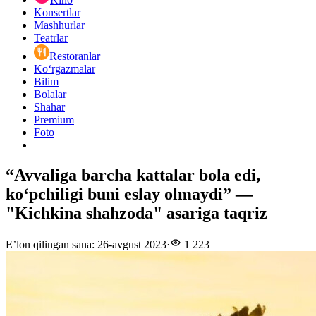
Konsertlar
Mashhurlar
Teatrlar
Restoranlar
Ko‘rgazmalar
Bilim
Bolalar
Shahar
Premium
Foto
“Avvaliga barcha kattalar bola edi,
ko‘pchiligi buni eslay olmaydi” —
"Kichkina shahzoda" asariga taqriz
E’lon qilingan sana
:
26-avgust 2023
·
1 223