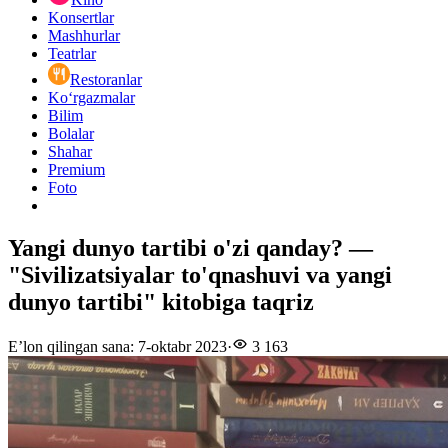
Konsertlar
Mashhurlar
Teatrlar
Restoranlar
Ko‘rgazmalar
Bilim
Bolalar
Shahar
Premium
Foto
Yangi dunyo tartibi o'zi qanday? —
"Sivilizatsiyalar to'qnashuvi va yangi
dunyo tartibi" kitobiga taqriz
E’lon qilingan sana
:
7-oktabr 2023
·
3 163