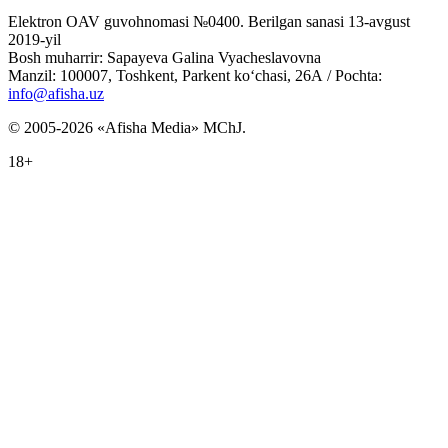
Elektron OAV guvohnomasi №0400. Berilgan sanasi 13-avgust
2019-yil
Bosh muharrir: Sapayeva Galina Vyacheslavovna
Manzil: 100007, Toshkent, Parkent ko‘chasi, 26А / Pochta:
info@afisha.uz
© 2005-2026 «Afisha Media» MChJ.
18+