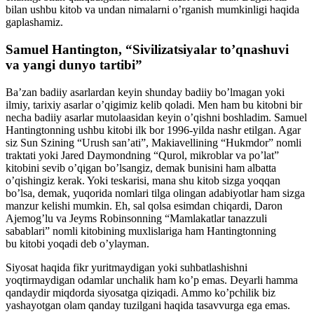
bilan ushbu kitob va undan nimalarni o’rganish mumkinligi haqida
gaplashamiz.
Samuel Hantington, “Sivilizatsiyalar to’qnashuvi
va yangi dunyo tartibi”
Ba’zan badiiy asarlardan keyin shunday badiiy bo’lmagan yoki
ilmiy, tarixiy asarlar o’qigimiz kelib qoladi. Men ham bu kitobni bir
necha badiiy asarlar mutolaasidan keyin o’qishni boshladim. Samuel
Hantingtonning ushbu kitobi ilk bor 1996-yilda nashr etilgan. Agar
siz Sun Szining “Urush san’ati”, Makiavellining “Hukmdor” nomli
traktati yoki Jared Daymondning “Qurol, mikroblar va po’lat”
kitobini sevib o’qigan bo’lsangiz, demak bunisini ham albatta
o’qishingiz kerak. Yoki teskarisi, mana shu kitob sizga yoqqan
bo’lsa, demak, yuqorida nomlari tilga olingan adabiyotlar ham sizga
manzur kelishi mumkin. Eh, sal qolsa esimdan chiqardi, Daron
Ajemog’lu va Jeyms Robinsonning “Mamlakatlar tanazzuli
sabablari” nomli kitobining muxlislariga ham Hantingtonning
bu kitobi yoqadi deb o’ylayman.
Siyosat haqida fikr yuritmaydigan yoki suhbatlashishni
yoqtirmaydigan odamlar unchalik ham ko’p emas. Deyarli hamma
qandaydir miqdorda siyosatga qiziqadi. Ammo ko’pchilik biz
yashayotgan olam qanday tuzilgani haqida tasavvurga ega emas.