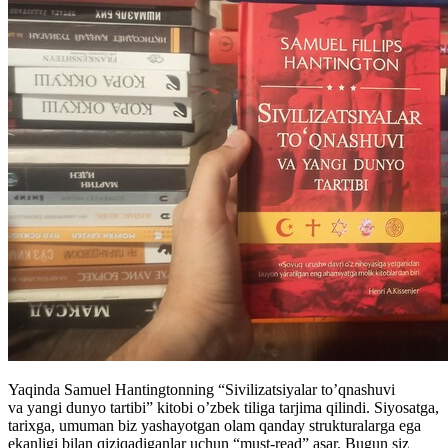
Yaqinda Samuel Hantingtonning “Sivilizatsiyalar to’qnashuvi
va yangi dunyo tartibi” kitobi o’zbek tiliga tarjima qilindi. Siyosatga,
tarixga, umuman biz yashayotgan olam qanday strukturalarga ega
ekanligi bilan qiziqadiganlar uchun “must-read” asar. Bugun siz