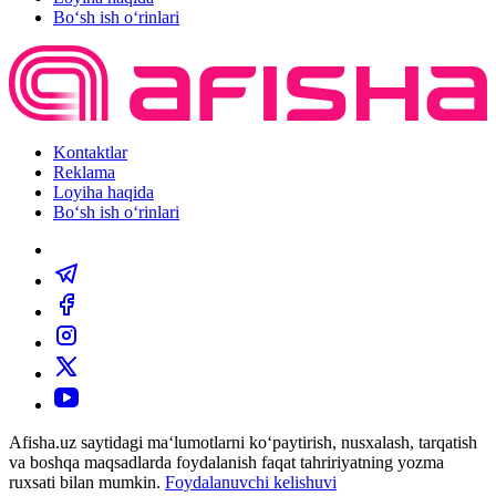
Bo‘sh ish o‘rinlari
Kontaktlar
Reklama
Loyiha haqida
Bo‘sh ish o‘rinlari
Afisha.uz saytidagi ma‘lumotlarni ko‘paytirish, nusxalash, tarqatish
va boshqa maqsadlarda foydalanish faqat tahririyatning yozma
ruxsati bilan mumkin.
Foydalanuvchi kelishuvi