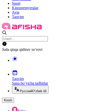
Sport
Kinopremyeralar
Avia
Taqvim
Juda qisqa qidiruv so‘rovi
Taqvim
Sana bo‘yicha tadbirlar
Русский
O‘zbek tili
Kirish
Kino