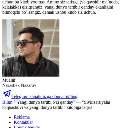
uchun bu kitob yoqmas. Ammo siz tarixga (va qaysidir ma’noda,
kelajakka) qiziqsangiz, yangi dunyo tartibir qanday ekanligini
bilmoqchi bo’lsangiz, demak ushbu kitob siz uchun.
Muallif
Nazarbek Nazarov
Telegram kanalimizga obuna bo‘ling
Bilim
Yangi dunyo tartibi o'zi qanday? — "Sivilizatsiyalar
to'qnashuvi va yangi dunyo tartibi" kitobiga taqriz
Reklama
Kontaktlar
Loyiha haqida