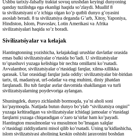
Ushbu tarixiy-falsafiy traktat sovuq urushdan keyingi dunyoning
qanday tuzilishga ega ekanligi haqida so’zlaydi. Muallif 8
ta sivilizatsiyani o’z ichiga olgan ko’p qutbli dunyo g’oyasini
asoslab beradi. 8 ta sivilizatsiya deganda G’arb, Xitoy, Yaponiya,
Hindiston, Islom, Pravoslav, Lotin Amerikasi va Afrika
sivilizatsiyalari haqida so’z boradi.
Sivilizatsiyalar va kelajak
Hantingtonning yozishicha, kelajakdagi urushlar davlatlar orasida
emas balki sivilizatsiyalar o’rtasida bo’ladi. U sivilizatsiyalar
to’qnashuvi yuzaga kelishiga bir nechta omillarni ko’rsatadi.
Avvalambor, sivilizatsiyalar o’rtasidagi farqlar, xilma-xillikka
qarasak. Ular orasidagi farqlar juda oddiy: sivilizatsiyalar bir-biridan
tarix, til, madaniyat, urf-odatlar va eng muhimi, diniy jihatdan
farqlanadi. Bu tub farqlar asrlar davomida shakllangan va turli
sivilizatsiyalarning poydevoriga aylangan.
Shuningdek, dunyo zichlashib bormoqda, ya’ni aholi soni
ko’paymoqda. Natijada butun dunyo bo’ylab “sivilizatsiya ongini”
yuzaga keltiradigan va sivilizatsiyalar ichidagi jamoalar o’rtasidagi
farqlarni yuzaga chiqaradigan o’zaro ta’sirlar ham ko’payadi.
Hantington musulmonlar va musulmon bo’lmagan xalqlar
o’rtasidagi ziddiyatlarni misol qilib ko’rsatadi. Uning ta’kidlashicha,
islom sivilizatsiyasi aholining keskin oshishi jarayonini boshdan