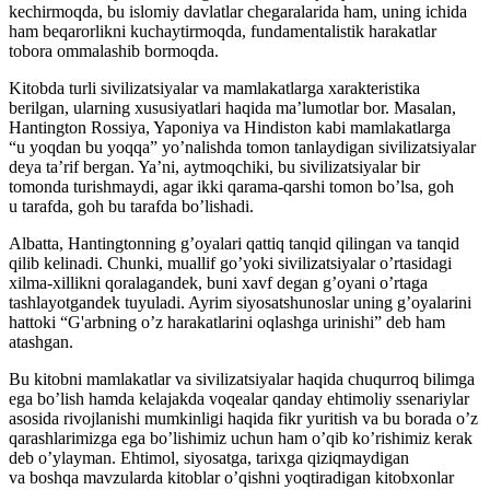
kechirmoqda, bu islomiy davlatlar chegaralarida ham, uning ichida
ham beqarorlikni kuchaytirmoqda, fundamentalistik harakatlar
tobora ommalashib bormoqda.
Kitobda turli sivilizatsiyalar va mamlakatlarga xarakteristika
berilgan, ularning xususiyatlari haqida ma’lumotlar bor. Masalan,
Hantington Rossiya, Yaponiya va Hindiston kabi mamlakatlarga
“u yoqdan bu yoqqa” yo’nalishda tomon tanlaydigan sivilizatsiyalar
deya ta’rif bergan. Ya’ni, aytmoqchiki, bu sivilizatsiyalar bir
tomonda turishmaydi, agar ikki qarama-qarshi tomon bo’lsa, goh
u tarafda, goh bu tarafda bo’lishadi.
Albatta, Hantingtonning g’oyalari qattiq tanqid qilingan va tanqid
qilib kelinadi. Chunki, muallif go’yoki sivilizatsiyalar o’rtasidagi
xilma-xillikni qoralagandek, buni xavf degan g’oyani o’rtaga
tashlayotgandek tuyuladi. Ayrim siyosatshunoslar uning g’oyalarini
hattoki “G'arbning o’z harakatlarini oqlashga urinishi” deb ham
atashgan.
Bu kitobni mamlakatlar va sivilizatsiyalar haqida chuqurroq bilimga
ega bo’lish hamda kelajakda voqealar qanday ehtimoliy ssenariylar
asosida rivojlanishi mumkinligi haqida fikr yuritish va bu borada o’z
qarashlarimizga ega bo’lishimiz uchun ham o’qib ko’rishimiz kerak
deb o’ylayman. Ehtimol, siyosatga, tarixga qiziqmaydigan
va boshqa mavzularda kitoblar o’qishni yoqtiradigan kitobxonlar