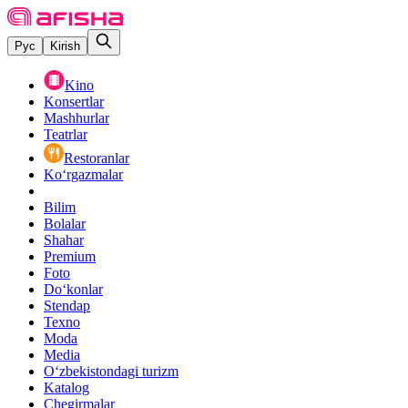
Рус
Kirish
Kino
Konsertlar
Mashhurlar
Teatrlar
Restoranlar
Ko‘rgazmalar
Bilim
Bolalar
Shahar
Premium
Foto
Do‘konlar
Stendap
Texno
Moda
Media
O‘zbekistondagi turizm
Katalog
Chegirmalar