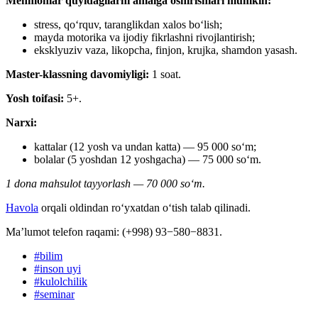
Mehmonlar quyidagilarni amalga oshirishlari mumkin:
stress, qoʻrquv, taranglikdan xalos boʻlish;
mayda motorika va ijodiy fikrlashni rivojlantirish;
eksklyuziv vaza, likopcha, finjon, krujka, shamdon yasash.
Master-klassning davomiyligi:
1 soat.
Yosh toifasi:
5+.
Narxi:
kattalar (12 yosh va undan katta) — 95 000 soʻm;
bolalar (5 yoshdan 12 yoshgacha) — 75 000 soʻm.
1 dona mahsulot tayyorlash — 70 000 soʻm.
Havola
orqali oldindan roʻyxatdan oʻtish talab qilinadi.
Ma’lumot telefon raqami: (+998) 93−580−8831.
#
bilim
#
inson uyi
#
kulolchilik
#
seminar