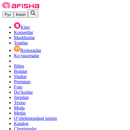
Рус
Kirish
Kino
Konsertlar
Mashhurlar
Teatrlar
Restoranlar
Ko‘rgazmalar
Bilim
Bolalar
Shahar
Premium
Foto
Do‘konlar
Stendap
Texno
Moda
Media
O‘zbekistondagi turizm
Katalog
Chegirmalar