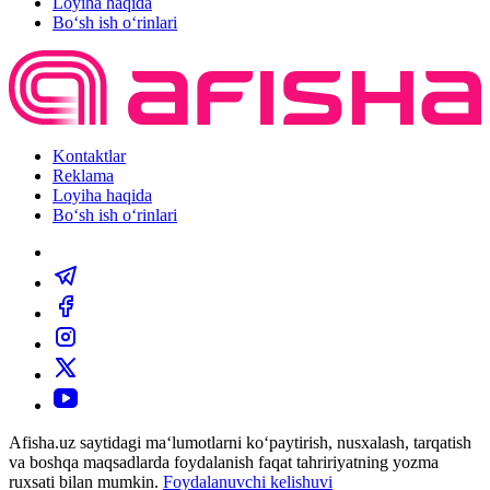
Loyiha haqida
Bo‘sh ish o‘rinlari
Kontaktlar
Reklama
Loyiha haqida
Bo‘sh ish o‘rinlari
Afisha.uz saytidagi ma‘lumotlarni ko‘paytirish, nusxalash, tarqatish
va boshqa maqsadlarda foydalanish faqat tahririyatning yozma
ruxsati bilan mumkin.
Foydalanuvchi kelishuvi