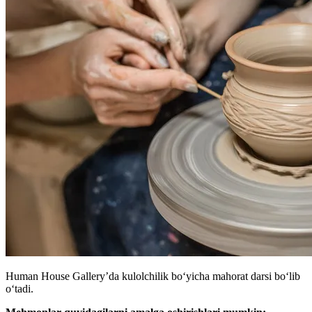
Human House Gallery’da kulolchilik boʻyicha mahorat darsi boʻlib
oʻtadi.