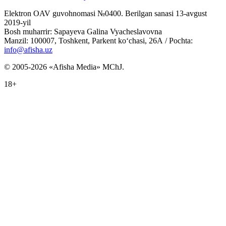
Elektron OAV guvohnomasi №0400. Berilgan sanasi 13-avgust
2019-yil
Bosh muharrir: Sapayeva Galina Vyacheslavovna
Manzil: 100007, Toshkent, Parkent ko‘chasi, 26А / Pochta:
info@afisha.uz
© 2005-2026 «Afisha Media» MChJ.
18+