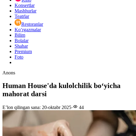
Konsertlar
Mashhurlar
Teatrlar
Restoranlar
Ko‘rgazmalar
Bilim
Bolalar
Shahar
Premium
Foto
Anons
Human House'da kulolchilik boʻyicha
mahorat darsi
E’lon qilingan sana
:
20-oktabr 2025
·
44