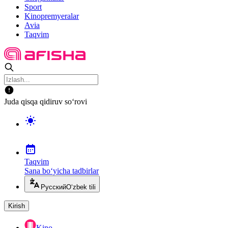
Sport
Kinopremyeralar
Avia
Taqvim
Juda qisqa qidiruv so‘rovi
Taqvim
Sana bo‘yicha tadbirlar
Русский
O‘zbek tili
Kirish
Kino