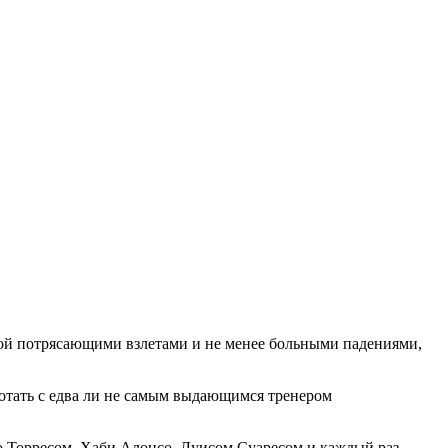
ной потрясающими взлетами и не менее больными падениями,
ботать с едва ли не самым выдающимся тренером
о Торресом, Хаби Алонсо, Луисом Суаресом и каждый раз