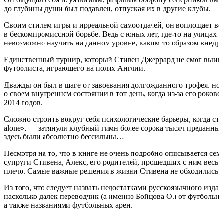
до глубины души был подавлен, отпуская их в другие клубы.
Своим стилем игры и ирреальной самоотдачей, он воплощает в
в бескомпромиссной борьбе. Ведь с юных лет, где-то на улицах
невозможно научить на данном уровне, каким-то образом внедри
Единственный турнир, который Стивен Джеррард не смог выигр
футболиста, играющего на полях Англии.
Дважды он был в шаге от завоевания долгожданного трофея, н
о своем внутреннем состоянии в тот день, когда из-за его ро
2014 годов.
Сложно строить вокруг себя психологические барьеры, когда ст
alone», — затянули клубный гимн более сорока тысяч преданны
здесь были абсолютно бессильны…
Несмотря на то, что в книге не очень подробно описывается 
супруги Стивена, Алекс, его родителей, прошедших с ним весь 
плечо. Самые важные решения в жизни Стивена не обходились бе
Из того, что следует назвать недостатками русскоязычного изд
насколько далек переводчик (а именно Бойцова О.) от футбол
а также названиями футбольных арен.