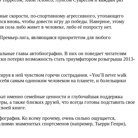
ьные скорости, по-спортивному агрессивного, утопающего
лся вновь, чтобы довести игру до победы. Наверное, этому
я сила либо живет в человеке, либо её попросту нет.
 Премьер-лига, являющаяся приоритетом для любого
альные главы автобиографии. В них он поведает читателям
чески потерял возможность стать триумфатором розыгрыша 2013-
руя в ней чувством горечи сострадания. «You’ll never walk
 себя самым одиноким человеком на планете, и болельщики
ужат именно семейные ценности и глубочайшая поддержка
ы, а также близких друзей, что всегда готовы подставить свое
своей книге.
рфография. Ко всему прочему, очень сильно ощущается,
илиями знаменитых спортсменов (например, Тьерри Генри),