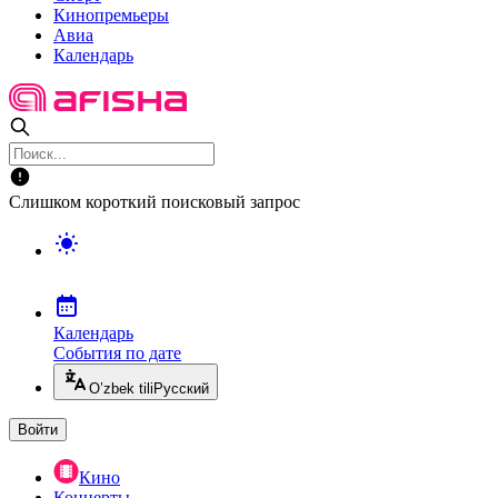
Кинопремьеры
Авиа
Календарь
Слишком короткий поисковый запрос
Календарь
События по дате
O’zbek tili
Русский
Войти
Кино
Концерты