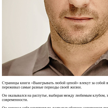
Страницы книги «Выигрывать любой ценой» влекут за собой в
переживал самые разные периоды своей жизни.
Он оказывался на распутье, выбирая между любимым клубом, з
современности.
Он ощущал себя неуязвимым, разрывая оборону соперников вм