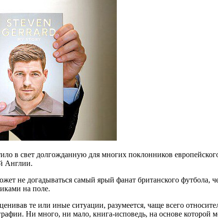
устило в свет долгожданную для многих поклонников европейск
й Англии.
может не догадываться самый ярый фанат британского футбола, ч
иками на поле.
ценивав те или иные ситуации, разумеется, чаще всего относите
графии. Ни много, ни мало, книга-исповедь, на основе которой