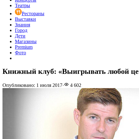
Театры
Рестораны
Выставки
Знания
Город
Дети
Магазины
Premium
Фото
Книжный клуб: «Выигрывать любой це
Опубликовано
:
1 июля 2017
·
4 602