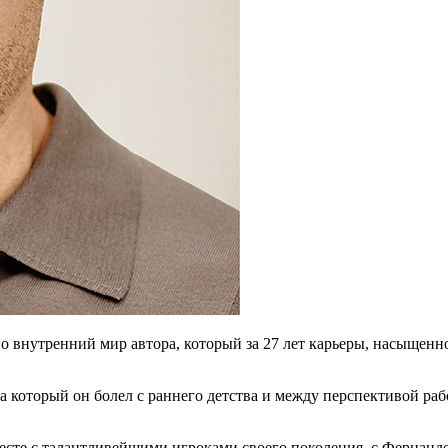
о внутренний мир автора, который за 27 лет карьеры, насыщен
а который он болел с раннего детства и между перспективой ра
есте с талантливейшими игроками своего поколения, с Фернанд