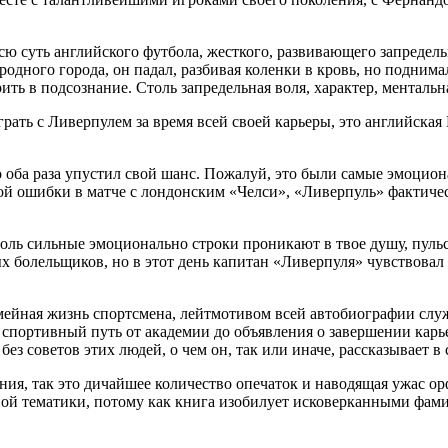
сю суть английского футбола, жесткого, развивающего запредел
 родного города, он падал, разбивая коленки в кровь, но поднима
ть в подсознание. Столь запредельная воля, характер, ментальна
ать с Ливерпулем за время всей своей карьеры, это английская
о оба раза упустил свой шанс. Пожалуй, это были самые эмоцион
ковой ошибки в матче с лондонским «Челси», «Ливерпуль» факти
оль сильные эмоционально строки проникают в твое душу, пульси
х болельщиков, но в этот день капитан «Ливерпуля» чувствовал
семейная жизнь спортсмена, лейтмотивом всей автобиографии сл
спортивный путь от академии до объявления о завершении карьер
з советов этих людей, о чем он, так или иначе, рассказывает в 
ания, так это дичайшее количество опечаток и наводящая ужас о
ьной тематики, потому как книга изобилует исковерканными фам