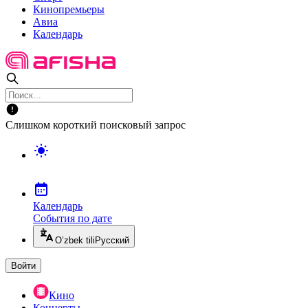
Кинопремьеры
Авиа
Календарь
Слишком короткий поисковый запрос
Календарь
События по дате
O’zbek tili
Русский
Войти
Кино
Концерты