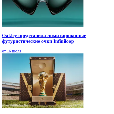
Oakley представила лимитированные
футуристические очки Infiniloop
от 16 июля