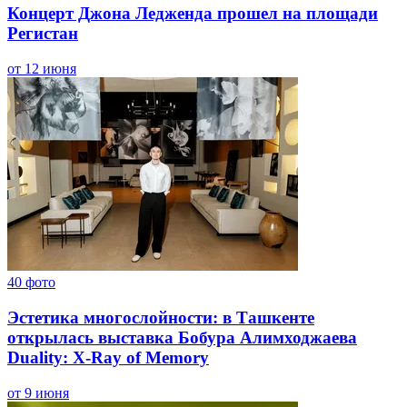
Концерт Джона Ледженда прошел на площади
Регистан
от 12 июня
40
фото
Эстетика многослойности: в Ташкенте
открылась выставка Бобура Алимходжаева
Duality: X-Ray of Memory
от 9 июня