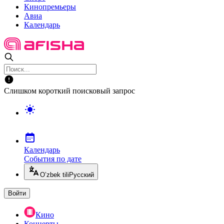
Кинопремьеры
Авиа
Календарь
Слишком короткий поисковый запрос
Календарь
События по дате
O’zbek tili
Русский
Войти
Кино
Концерты