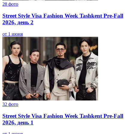
28
фото
Street Style Visa Fashion Week Tashkent Pre-Fall
2026, день 2
от 1 июня
32
фото
Street Style Visa Fashion Week Tashkent Pre-Fall
2026, день 1
от 1 июня