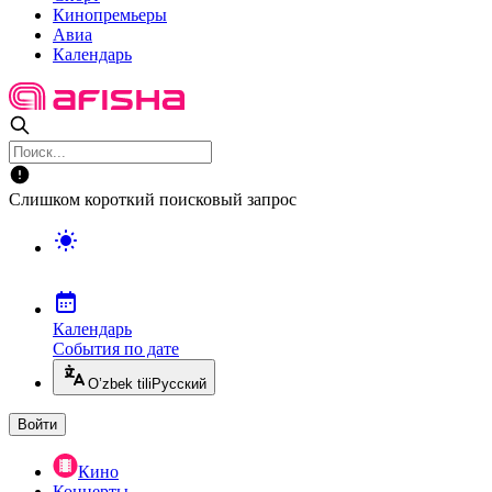
Кинопремьеры
Авиа
Календарь
Слишком короткий поисковый запрос
Календарь
События по дате
O’zbek tili
Русский
Войти
Кино
Концерты