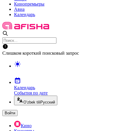
Кинопремьеры
Авиа
Календарь
Слишком короткий поисковый запрос
Календарь
События по дате
O’zbek tili
Русский
Войти
Кино
Концерты