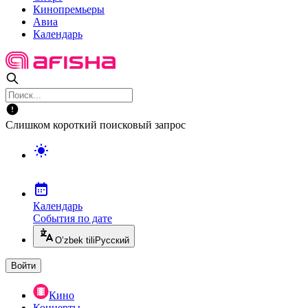
Кинопремьеры
Авиа
Календарь
Слишком короткий поисковый запрос
Календарь
События по дате
O’zbek tili
Русский
Войти
Кино
Концерты