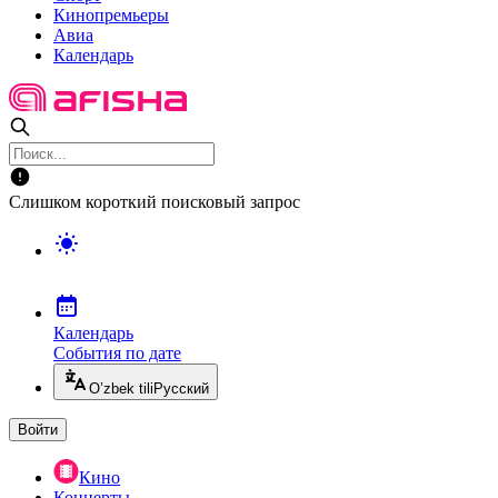
Кинопремьеры
Авиа
Календарь
Слишком короткий поисковый запрос
Календарь
События по дате
O’zbek tili
Русский
Войти
Кино
Концерты