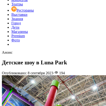
Театры
Рестораны
Выставки
Знания
Город
Дети
Магазины
Premium
Фото
Анонс
Детские шоу в Luna Park
Опубликовано
:
8 сентября 2023
·
194