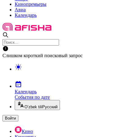
Кинопремьеры
Авиа
Календарь
Слишком короткий поисковый запрос
Календарь
События по дате
O’zbek tili
Русский
Войти
Кино
Концерты