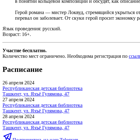
в понятии кольцевой композиции и обсудят, как описани
Герой романа — мистер Локвуд, стремящийся укрыться от
перевал он заболевает. От скуки герой просит экономку 
Язык проведения: русский.
Возраст: 16+.
Участие бесплатно.
Количество мест ограничено. Необходима регистрация по
ссыл
Расписание
26 апреля 2024
Республиканская детская библиотека
Ташкент, ул. Яхъё Гулямова, 47
27 апреля 2024
Республиканская детская библиотека
Ташкент, ул. Яхъё Гулямова, 47
28 апреля 2024
Республиканская детская библиотека
Ташкент, ул. Яхъё Гулямова, 47
Подпишитесь на наш Telegram