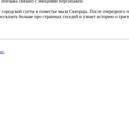
е пейзажа связано с эмоциями персонажей.
 городской суеты в поместье мыза Скворцы. После очередного 
рассказать больше про странных соседей и узнает историю о траг
ке.