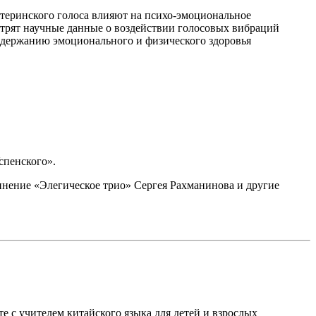
атеринского голоса влияют на психо-эмоциональное
мотрят научные данные о воздействии голосовых вибраций
оддержанию эмоционального и физического здоровья
спенского».
инение «Элегическое трио» Сергея Рахманинова и другие
е с учителем китайского языка для детей и взрослых