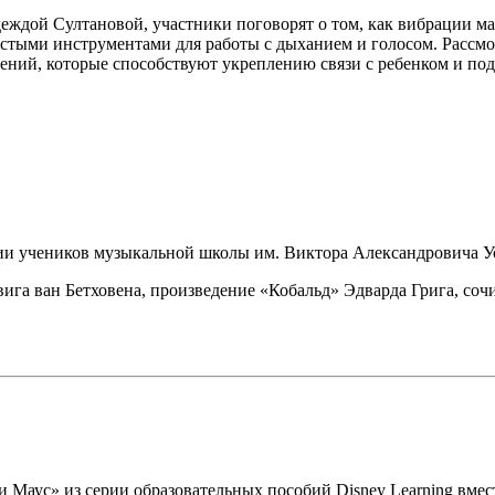
еждой Султановой, участники поговорят о том, как вибрации м
простыми инструментами для работы с дыханием и голосом. Расс
нений, которые способствуют укреплению связи с ребенком и п
нии учеников музыкальной школы им. Виктора Александровича У
га ван Бетховена, произведение «Кобальд» Эдварда Грига, соч
Маус» из серии образовательных пособий Disney Learning вмест