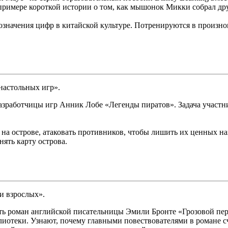
примере короткой истории о том, как мышонок Микки собрал друз
бозначения цифр в китайской культуре. Потренируются в произ
настольных игр».
 разработчицы игр Анник Лобе «Легенды пиратов». Задача участ
 на острове, атаковать противников, чтобы лишить их ценных на
нять карту острова.
и взрослых».
ть роман английской писательницы Эмили Бронте «Грозовой пе
иотеки. Узнают, почему главными повествователями в романе с