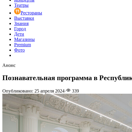
Театры
Рестораны
Выставки
Знания
Город
Дети
Магазины
Premium
Фото
Анонс
Познавательная программа в Республик
Опубликовано
:
25 апреля 2024
·
339