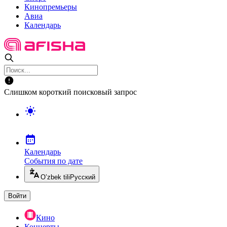
Кинопремьеры
Авиа
Календарь
Слишком короткий поисковый запрос
Календарь
События по дате
O’zbek tili
Русский
Войти
Кино
Концерты