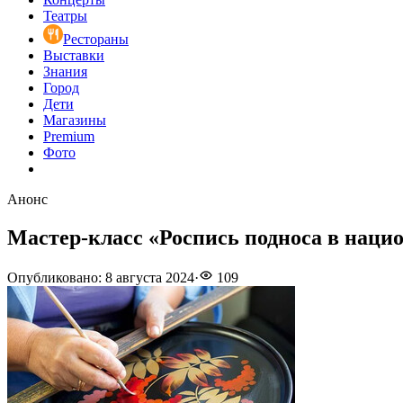
Театры
Рестораны
Выставки
Знания
Город
Дети
Магазины
Premium
Фото
Анонс
Мастер-класс «Роспись подноса в наци
Опубликовано
:
8 августа 2024
·
109