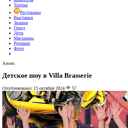
Театры
Рестораны
Выставки
Знания
Город
Дети
Магазины
Premium
Фото
Анонс
Детское шоу в Villa Brasserie
Опубликовано
:
15 октября 2024
·
57