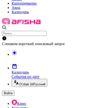
Кинопремьеры
Авиа
Календарь
Слишком короткий поисковый запрос
Календарь
События по дате
O’zbek tili
Русский
Войти
Кино
Концерты