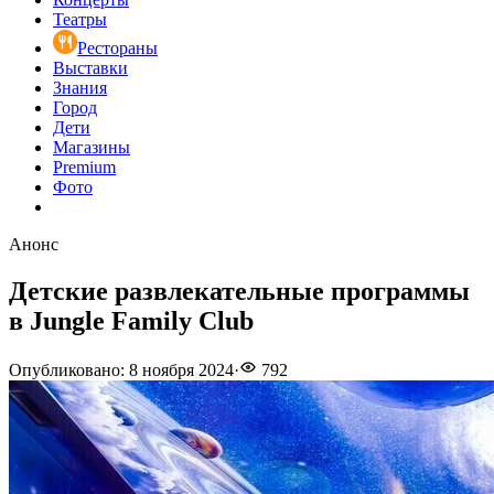
Театры
Рестораны
Выставки
Знания
Город
Дети
Магазины
Premium
Фото
Анонс
Детские развлекательные программы
в Jungle Family Club
Опубликовано
:
8 ноября 2024
·
792