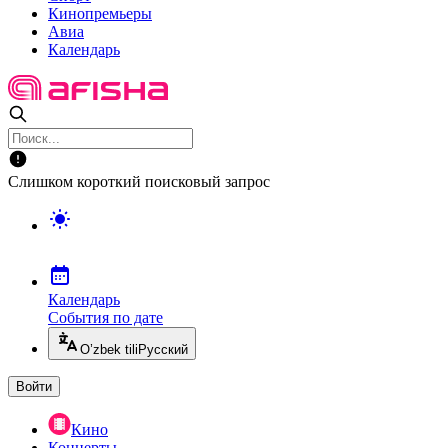
Кинопремьеры
Авиа
Календарь
Слишком короткий поисковый запрос
Календарь
События по дате
O’zbek tili
Русский
Войти
Кино
Концерты