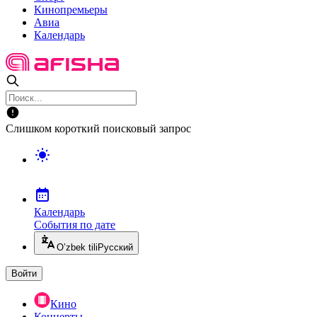
Кинопремьеры
Авиа
Календарь
Слишком короткий поисковый запрос
Календарь
События по дате
O’zbek tili
Русский
Войти
Кино
Концерты