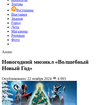
Театры
Рестораны
Выставки
Знания
Город
Дети
Магазины
Premium
Фото
Анонс
Новогодний мюзикл «Волшебный
Новый Год»
Опубликовано
:
22 ноября 2024
·
4 093