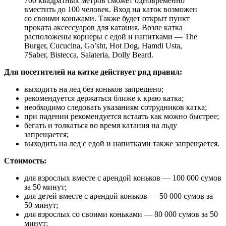
700 квадратных метров сможет одновременно
вместить до 100 человек. Вход на каток возможен
со своими коньками. Также будет открыт пункт
проката аксессуаров для катания. Возле катка
расположены корнеры с едой и напитками — The
Burger, Cucucina, Go’sht, Hot Dog, Hamdi Usta,
7Saber, Bistecca, Salateria, Dolly Beard.
Для посетителей на катке действует ряд правил:
выходить на лед без коньков запрещено;
рекомендуется держаться ближе к краю катка;
необходимо следовать указаниям сотрудников катка;
при падении рекомендуется встаать как можно быстрее;
бегать и толкаться во время катания на льду
запрещается;
выходить на лед с едой и напитками также запрещается.
Стоимость:
для взрослых вместе с арендой коньков — 100 000 сумов
за 50 минут;
для детей вместе с арендой коньков — 50 000 сумов за
50 минут;
для взрослых со своими коньками — 80 000 сумов за 50
минут;