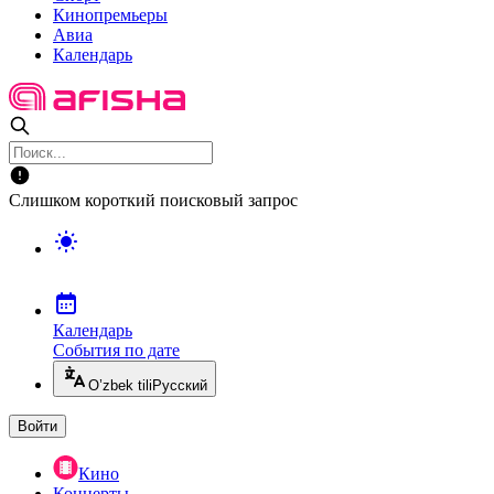
Кинопремьеры
Авиа
Календарь
Слишком короткий поисковый запрос
Календарь
События по дате
O’zbek tili
Русский
Войти
Кино
Концерты