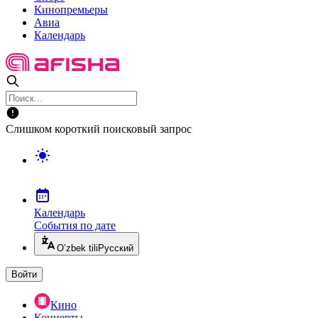
Кинопремьеры
Авиа
Календарь
Слишком короткий поисковый запрос
Календарь
События по дате
O’zbek tili
Русский
Войти
Кино
Концерты