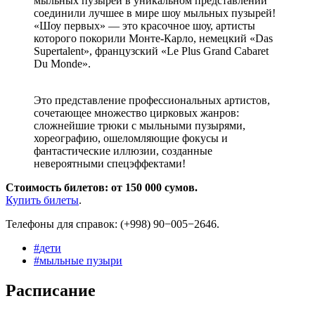
мыльных пузырей в уникальном представлении
соединили лучшее в мире шоу мыльных пузырей!
«Шоу первых» — это красочное шоу, артисты
которого покорили Монте-Карло, немецкий «Das
Supertalent», французский «Le Plus Grand Cabaret
Du Monde».
Это представление профессиональных артистов,
сочетающее множество цирковых жанров:
сложнейшие трюки с мыльными пузырями,
хореографию, ошеломляющие фокусы и
фантастические иллюзии, созданные
невероятными спецэффектами!
Стоимость билетов: от 150 000 сумов.
Купить билеты
.
Телефоны для справок: (+998) 90−005−2646.
#
дети
#
мыльные пузыри
Расписание