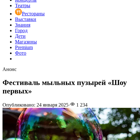
Театры
Рестораны
Выставки
Знания
Город
Дети
Магазины
Premium
Фото
Анонс
Фестиваль мыльных пузырей «Шоу
первых»
Опубликовано
:
24 января 2025
·
1 234