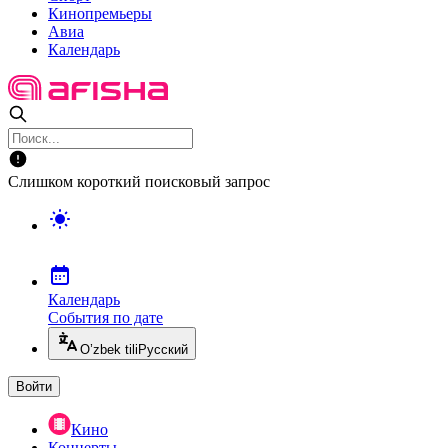
Кинопремьеры
Авиа
Календарь
Слишком короткий поисковый запрос
Календарь
События по дате
O’zbek tili
Русский
Войти
Кино
Концерты