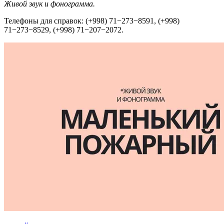
Живой звук и фонограмма.
Телефоны для справок: (+998) 71−273−8591, (+998)
71−273−8529, (+998) 71−207−2072.