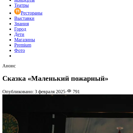
Театры
Рестораны
Выставки
Знания
Город
Дети
Магазины
Premium
Фото
Анонс
Сказка «Маленький пожарный»
Опубликовано
:
3 февраля 2025
·
791