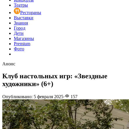
Театры
Рестораны
Выставки
Знания
Город
Дети
Магазины
Premium
Фото
Анонс
Клуб настольных игр: «Звездные
художники» (6+)
Опубликовано
:
5 февраля 2025
·
157