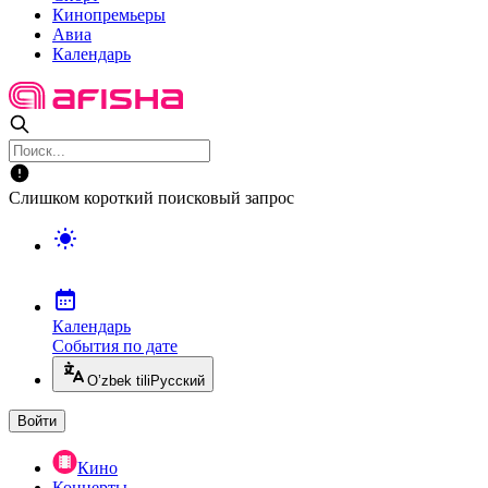
Кинопремьеры
Авиа
Календарь
Слишком короткий поисковый запрос
Календарь
События по дате
O’zbek tili
Русский
Войти
Кино
Концерты