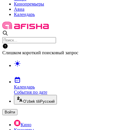
Кинопремьеры
Авиа
Календарь
Слишком короткий поисковый запрос
Календарь
События по дате
O’zbek tili
Русский
Войти
Кино
Концерты