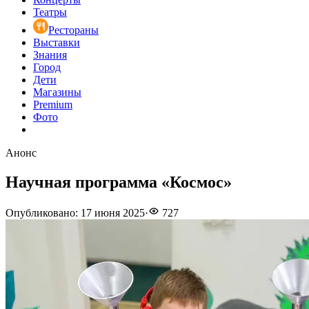
Театры
Рестораны
Выставки
Знания
Город
Дети
Магазины
Premium
Фото
Анонс
Научная программа «Космос»
Опубликовано
:
17 июня 2025
·
727