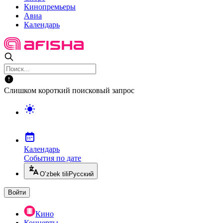
Кинопремьеры
Авиа
Календарь
Слишком короткий поисковый запрос
Календарь
События по дате
O’zbek tili
Русский
Войти
Кино
Концерты