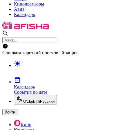
Кинопремьеры
Авиа
Календарь
Слишком короткий поисковый запрос
Календарь
События по дате
O’zbek tili
Русский
Войти
Кино
Концерты