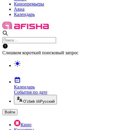
Кинопремьеры
Авиа
Календарь
Слишком короткий поисковый запрос
Календарь
События по дате
O’zbek tili
Русский
Войти
Кино
Концерты