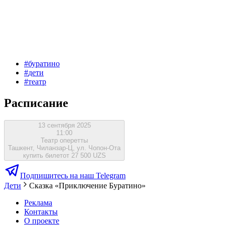
#
буратино
#
дети
#
театр
Расписание
13 сентября 2025
11:00
Театр оперетты
Ташкент, Чиланзар-Ц, ул. Чопон-Ота
купить билет
от 27 500 UZS
Подпишитесь на наш Telegram
Дети
Сказка «Приключение Буратино»
Реклама
Контакты
О проекте