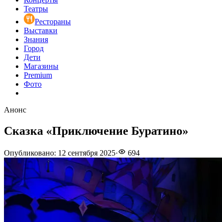
Театры
Рестораны
Выставки
Знания
Город
Дети
Магазины
Premium
Фото
Анонс
Сказка «Приключение Буратино»
Опубликовано
:
12 сентября 2025
·
694