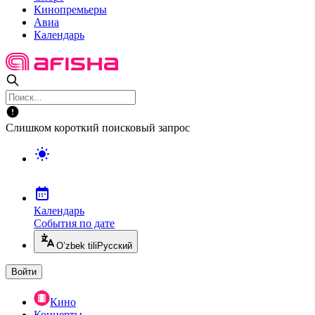
Кинопремьеры
Авиа
Календарь
Слишком короткий поисковый запрос
Календарь
События по дате
O’zbek tili
Русский
Войти
Кино
Концерты