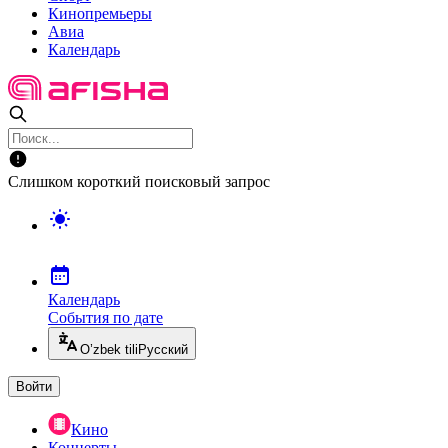
Кинопремьеры
Авиа
Календарь
Слишком короткий поисковый запрос
Календарь
События по дате
O’zbek tili
Русский
Войти
Кино
Концерты