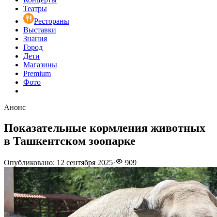
Театры
Рестораны
Выставки
Знания
Город
Дети
Магазины
Premium
Фото
Анонс
Показательные кормления животных
в Ташкентском зоопарке
Опубликовано
:
12 сентября 2025
·
909