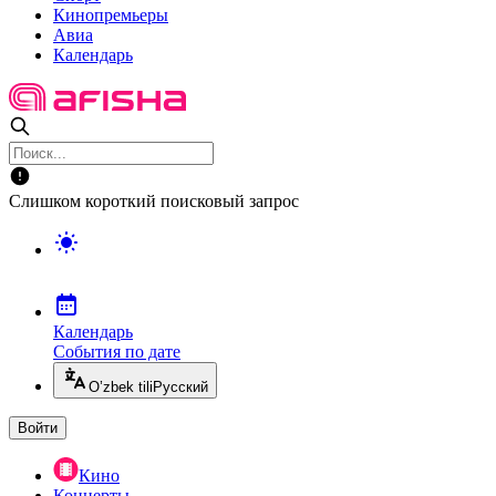
Кинопремьеры
Авиа
Календарь
Слишком короткий поисковый запрос
Календарь
События по дате
O’zbek tili
Русский
Войти
Кино
Концерты