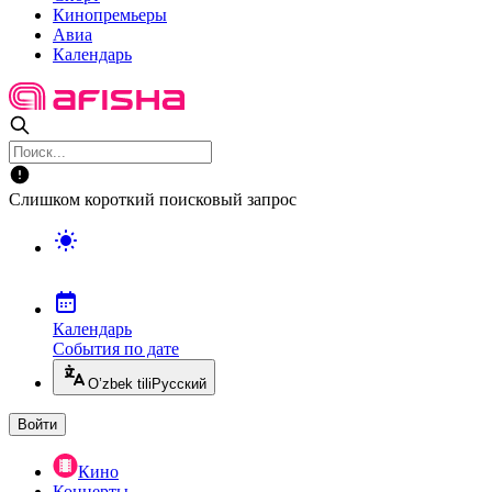
Кинопремьеры
Авиа
Календарь
Слишком короткий поисковый запрос
Календарь
События по дате
O’zbek tili
Русский
Войти
Кино
Концерты