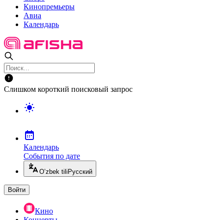
Кинопремьеры
Авиа
Календарь
Слишком короткий поисковый запрос
Календарь
События по дате
O’zbek tili
Русский
Войти
Кино
Концерты