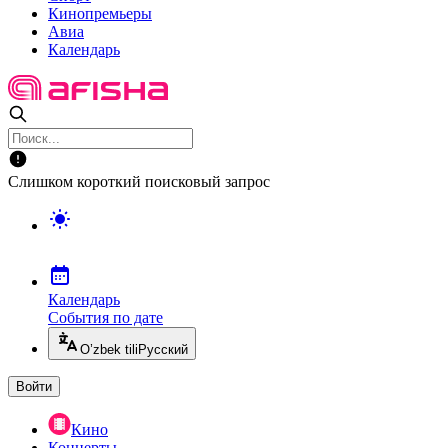
Кинопремьеры
Авиа
Календарь
Слишком короткий поисковый запрос
Календарь
События по дате
O’zbek tili
Русский
Войти
Кино
Концерты