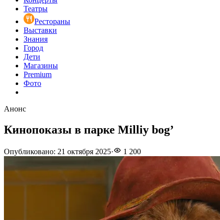
Театры
Рестораны
Выставки
Знания
Город
Дети
Магазины
Premium
Фото
Анонс
Кинопоказы в парке Milliy bog’
Опубликовано
:
21 октября 2025
·
1 200