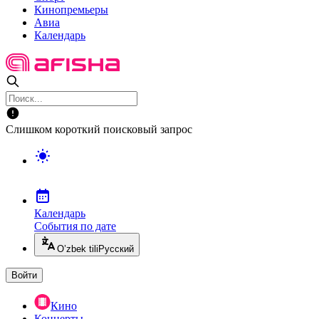
Кинопремьеры
Авиа
Календарь
Слишком короткий поисковый запрос
Календарь
События по дате
O’zbek tili
Русский
Войти
Кино
Концерты