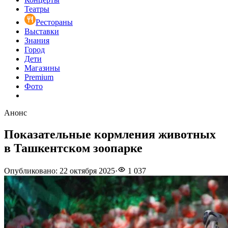
Театры
Рестораны
Выставки
Знания
Город
Дети
Магазины
Premium
Фото
Анонс
Показательные кормления животных
в Ташкентском зоопарке
Опубликовано
:
22 октября 2025
·
1 037