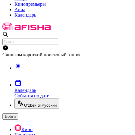
Кинопремьеры
Авиа
Календарь
Слишком короткий поисковый запрос
Календарь
События по дате
O’zbek tili
Русский
Войти
Кино
Концерты