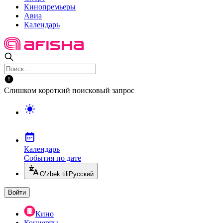
Кинопремьеры
Авиа
Календарь
Слишком короткий поисковый запрос
Календарь
События по дате
O’zbek tili
Русский
Войти
Кино
Концерты