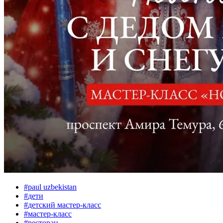
#
paul uzbekistan
#
дети
#
детский мастер-класс
#
мастер-класс
#
ресторан