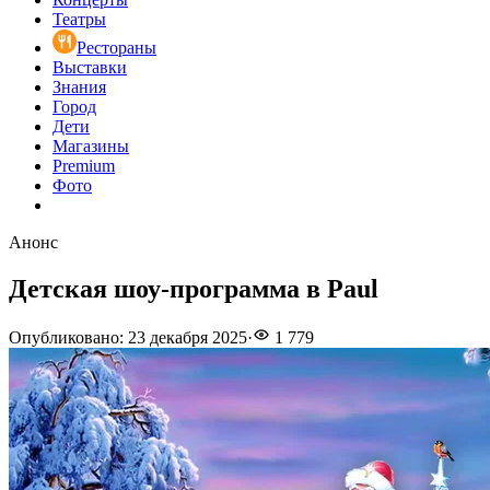
Театры
Рестораны
Выставки
Знания
Город
Дети
Магазины
Premium
Фото
Анонс
Детская шоу-программа в Paul
Опубликовано
:
23 декабря 2025
·
1 779