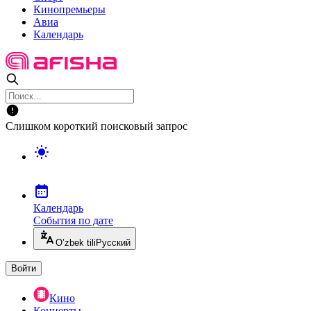
Кинопремьеры
Авиа
Календарь
Слишком короткий поисковый запрос
Календарь
События по дате
O’zbek tili
Русский
Войти
Кино
Концерты