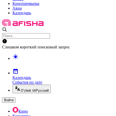
Кинопремьеры
Авиа
Календарь
Слишком короткий поисковый запрос
Календарь
События по дате
O’zbek tili
Русский
Войти
Кино
Концерты