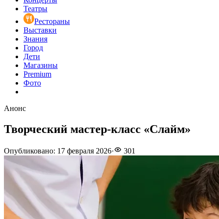
Театры
Рестораны
Выставки
Знания
Город
Дети
Магазины
Premium
Фото
Анонс
Творческий мастер-класс «Слайм»
Опубликовано
:
17 февраля 2026
·
301