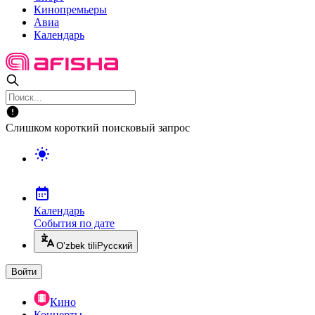
Кинопремьеры
Авиа
Календарь
Слишком короткий поисковый запрос
Календарь
События по дате
O’zbek tili
Русский
Войти
Кино
Концерты