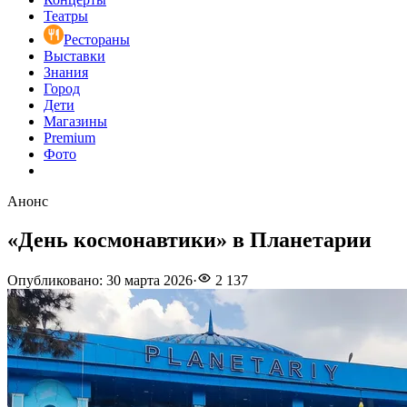
Театры
Рестораны
Выставки
Знания
Город
Дети
Магазины
Premium
Фото
Анонс
«День космонавтики» в Планетарии
Опубликовано
:
30 марта 2026
·
2 137