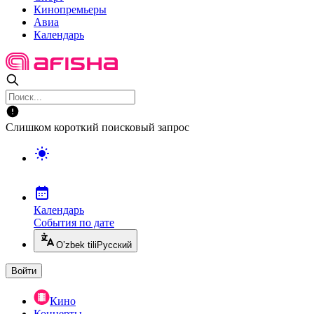
Кинопремьеры
Авиа
Календарь
Слишком короткий поисковый запрос
Календарь
События по дате
O’zbek tili
Русский
Войти
Кино
Концерты